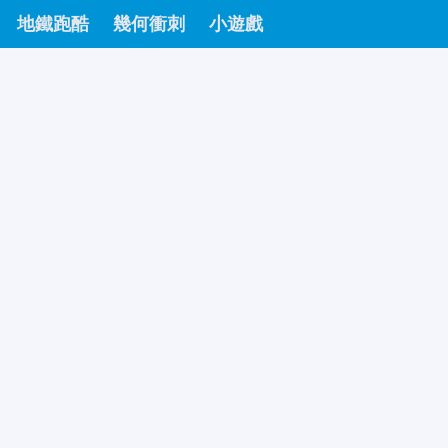
地鐵跑酷
幾何衝刺
小遊戲