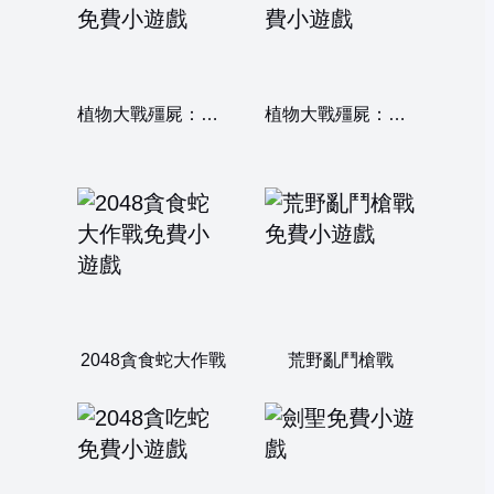
植物大戰殭屍：融合變種
植物大戰殭屍：限量版
2048貪食蛇大作戰
荒野亂鬥槍戰