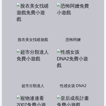
脫衣美女找碴遊戲
恐怖阿嬤
超市分類達人
性感女孩 DNA2