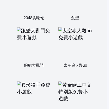
2048貪吃蛇
劍聖
跑酷大亂鬥
太空狼人殺.io