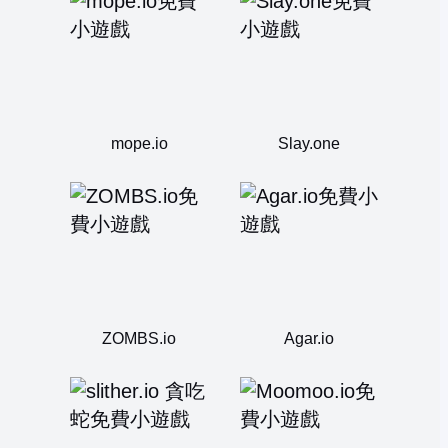
mope.io
Slay.one
ZOMBS.io
Agar.io