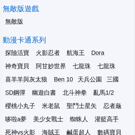
無敵版遊戲
無敵版
動漫卡通系列
探險活寶
火影忍者
航海王
Dora
神奇寶貝
阿甘妙世界
七龍珠
七龍珠
喜羊羊與灰太狼
Ben 10
天兵公園
三國
SD鋼彈
幽遊白書
北斗神拳
亂馬1/2
櫻桃小丸子
米老鼠
聖鬥士星矢
忍者龜
哆啦a夢
美少女戰士
蜘蛛人
灌籃高手
死神vs火影
海賊王
鹹蛋超人
數碼寶貝