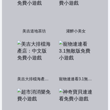
美吉道地茶坊
灌醉小美女
美吉大排檔海產店：中文版
寵物連連看3.1無敵版