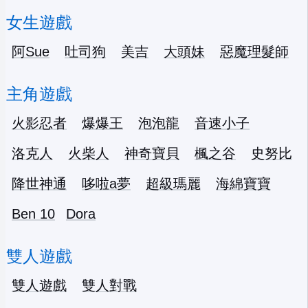
女生遊戲
阿Sue
吐司狗
美吉
大頭妹
惡魔理髮師
主角遊戲
火影忍者
爆爆王
泡泡龍
音速小子
洛克人
火柴人
神奇寶貝
楓之谷
史努比
降世神通
哆啦a夢
超級瑪麗
海綿寶寶
Ben 10
Dora
雙人遊戲
雙人遊戲
雙人對戰