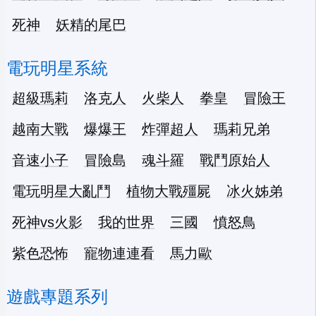
死神
妖精的尾巴
電玩明星系統
超級瑪莉
洛克人
火柴人
拳皇
冒險王
越南大戰
爆爆王
炸彈超人
瑪莉兄弟
音速小子
冒險島
魂斗羅
戰鬥原始人
電玩明星大亂鬥
植物大戰殭屍
冰火姊弟
死神vs火影
我的世界
三國
憤怒鳥
紫色恐怖
寵物連連看
馬力歐
遊戲專題系列