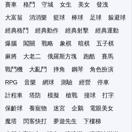
賽車
格鬥
守城
女生
美女
發洩
大富翁
消消樂
籃球
棒球
足球
躲避球
經典格鬥
經典動作
經典射擊
經典運動
爆腦
闖關
戰略
象棋
暗棋
五子棋
麻將
大老二
俄羅斯方塊
跑酷
賽馬
戰鬥機
大亂鬥
摔角
鋼琴
角色扮演
RPG
音樂
網球
測驗
經營
停車
計程車
塔防
模擬
槍戰
撞球
打字
保齡球
養寵物
迷宮
企鵝
電眼美女
魔塔
閃客快打
夢遊先生
下樓梯