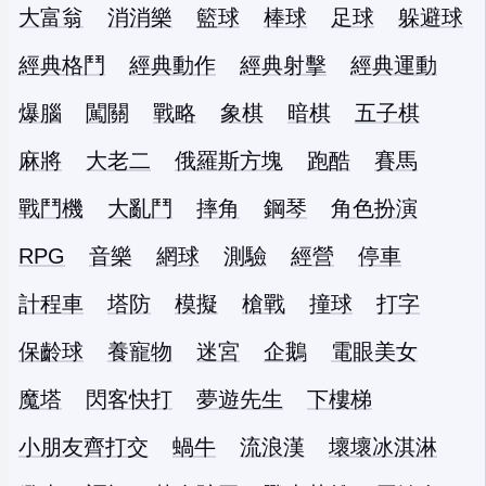
大富翁
消消樂
籃球
棒球
足球
躲避球
經典格鬥
經典動作
經典射擊
經典運動
爆腦
闖關
戰略
象棋
暗棋
五子棋
麻將
大老二
俄羅斯方塊
跑酷
賽馬
戰鬥機
大亂鬥
摔角
鋼琴
角色扮演
RPG
音樂
網球
測驗
經營
停車
計程車
塔防
模擬
槍戰
撞球
打字
保齡球
養寵物
迷宮
企鵝
電眼美女
魔塔
閃客快打
夢遊先生
下樓梯
小朋友齊打交
蝸牛
流浪漢
壞壞冰淇淋