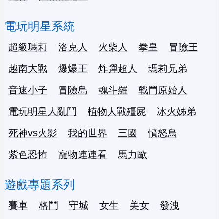
電玩明星系統
超級瑪莉
洛克人
火柴人
拳皇
冒險王
越南大戰
爆爆王
炸彈超人
瑪莉兄弟
音速小子
冒險島
魂斗羅
戰鬥原始人
電玩明星大亂鬥
植物大戰殭屍
冰火姊弟
死神vs火影
我的世界
三國
憤怒鳥
紫色恐怖
寵物連連看
馬力歐
遊戲專題系列
賽車
格鬥
守城
女生
美女
發洩