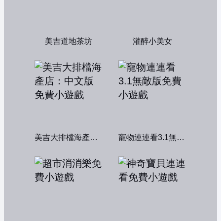
美吉道地茶坊
灌醉小美女
美吉大排檔海產店：中文版
寵物連連看3.1無敵版