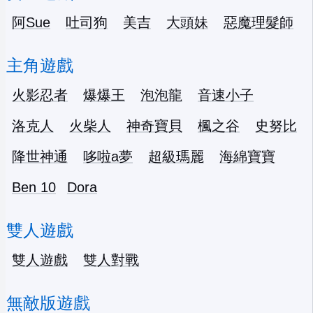
阿Sue
吐司狗
美吉
大頭妹
惡魔理髮師
主角遊戲
火影忍者
爆爆王
泡泡龍
音速小子
洛克人
火柴人
神奇寶貝
楓之谷
史努比
降世神通
哆啦a夢
超級瑪麗
海綿寶寶
Ben 10
Dora
雙人遊戲
雙人遊戲
雙人對戰
無敵版遊戲