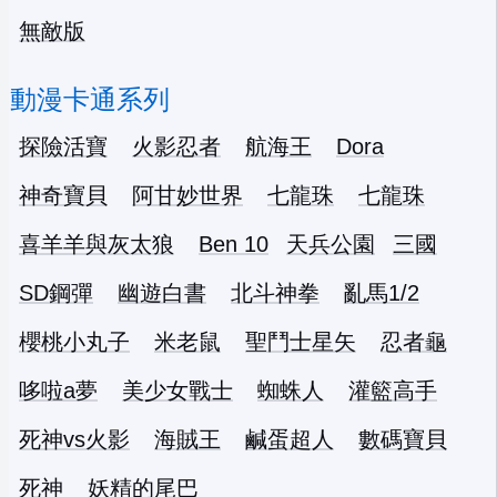
無敵版
動漫卡通系列
探險活寶
火影忍者
航海王
Dora
神奇寶貝
阿甘妙世界
七龍珠
七龍珠
喜羊羊與灰太狼
Ben 10
天兵公園
三國
SD鋼彈
幽遊白書
北斗神拳
亂馬1/2
櫻桃小丸子
米老鼠
聖鬥士星矢
忍者龜
哆啦a夢
美少女戰士
蜘蛛人
灌籃高手
死神vs火影
海賊王
鹹蛋超人
數碼寶貝
死神
妖精的尾巴