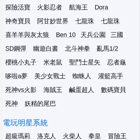
探險活寶
火影忍者
航海王
Dora
神奇寶貝
阿甘妙世界
七龍珠
七龍珠
喜羊羊與灰太狼
Ben 10
天兵公園
三國
SD鋼彈
幽遊白書
北斗神拳
亂馬1/2
櫻桃小丸子
米老鼠
聖鬥士星矢
忍者龜
哆啦a夢
美少女戰士
蜘蛛人
灌籃高手
死神vs火影
海賊王
鹹蛋超人
數碼寶貝
死神
妖精的尾巴
電玩明星系統
超級瑪莉
洛克人
火柴人
拳皇
冒險王