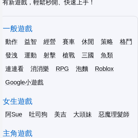
有新遊戲，輕鬆秒開、快速上手！
一般遊戲
動作
益智
經營
賽車
休閒
策略
格鬥
發洩
運動
射擊
槍戰
三國
魚類
連連看
消消樂
RPG
泡麵
Roblox
Google小遊戲
女生遊戲
阿Sue
吐司狗
美吉
大頭妹
惡魔理髮師
主角遊戲