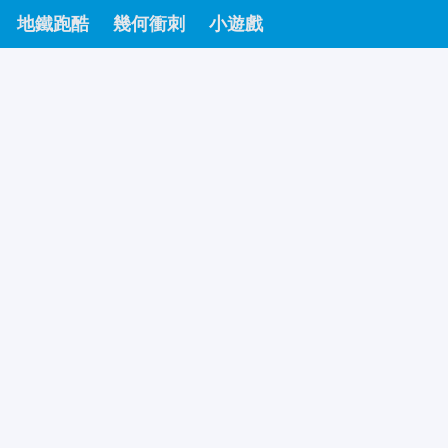
地鐵跑酷
幾何衝刺
小遊戲