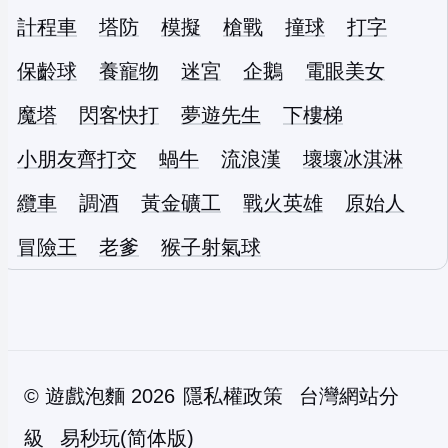
計程車
塔防
模擬
槍戰
撞球
打字
保齡球
養寵物
迷宮
企鵝
電眼美女
魔塔
閃客快打
夢遊先生
下樓梯
小朋友齊打交
蝸牛
流浪漢
壞壞冰淇淋
纜車
調酒
黃金礦工
戰火英雄
原始人
冒險王
老爹
猴子射氣球
©
遊戲泡麵
2026
隱私權政策
台灣網站分
級
易秒玩(简体版)