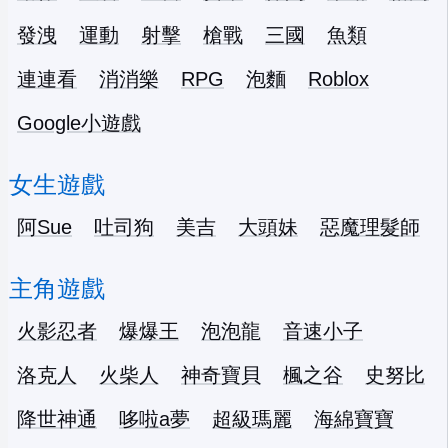
發洩
運動
射擊
槍戰
三國
魚類
連連看
消消樂
RPG
泡麵
Roblox
Google小遊戲
女生遊戲
阿Sue
吐司狗
美吉
大頭妹
惡魔理髮師
主角遊戲
火影忍者
爆爆王
泡泡龍
音速小子
洛克人
火柴人
神奇寶貝
楓之谷
史努比
降世神通
哆啦a夢
超級瑪麗
海綿寶寶