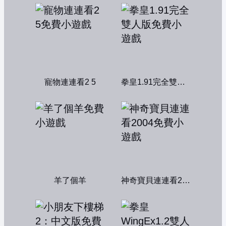
寵物連連看2 5
拳皇1.91完全雙人版
羊了個羊
神奇寶貝連連看2004