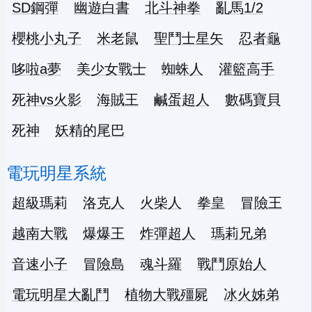
SD鋼彈
幽遊白書
北斗神拳
亂馬1/2
櫻桃小丸子
米老鼠
聖鬥士星矢
忍者龜
哆啦a夢
美少女戰士
蜘蛛人
灌籃高手
死神vs火影
海賊王
鹹蛋超人
數碼寶貝
死神
妖精的尾巴
電玩明星系統
超級瑪莉
洛克人
火柴人
拳皇
冒險王
越南大戰
爆爆王
炸彈超人
瑪莉兄弟
音速小子
冒險島
魂斗羅
戰鬥原始人
電玩明星大亂鬥
植物大戰殭屍
冰火姊弟