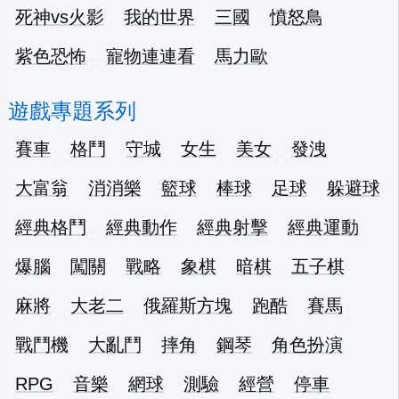
死神vs火影
我的世界
三國
憤怒鳥
紫色恐怖
寵物連連看
馬力歐
遊戲專題系列
賽車
格鬥
守城
女生
美女
發洩
大富翁
消消樂
籃球
棒球
足球
躲避球
經典格鬥
經典動作
經典射擊
經典運動
爆腦
闖關
戰略
象棋
暗棋
五子棋
麻將
大老二
俄羅斯方塊
跑酷
賽馬
戰鬥機
大亂鬥
摔角
鋼琴
角色扮演
RPG
音樂
網球
測驗
經營
停車