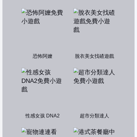
恐怖阿嬤
脫衣美女找碴遊戲
性感女孩 DNA2
超市分類達人