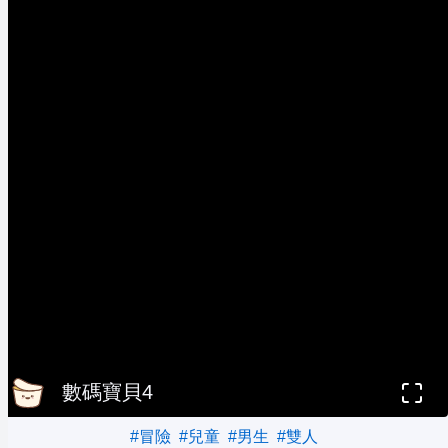
數碼寶貝4
#冒險
#兒童
#男生
#雙人