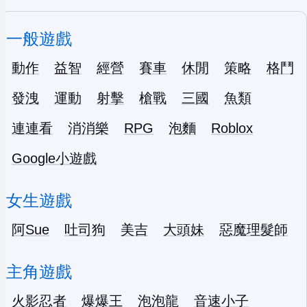
一般遊戲
動作
益智
經營
賽車
休閒
策略
格鬥
發洩
運動
射擊
槍戰
三國
魚類
連連看
消消樂
RPG
泡麵
Roblox
Google小遊戲
女生遊戲
阿Sue
吐司狗
美吉
大頭妹
惡魔理髮師
主角遊戲
火影忍者
爆爆王
泡泡龍
音速小子