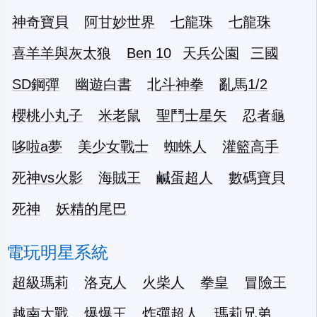
神奇寶貝
阿甘妙世界
七龍珠
七龍珠
喜羊羊與灰太狼
Ben 10
天兵公園
三國
SD鋼彈
幽遊白書
北斗神拳
亂馬1/2
櫻桃小丸子
米老鼠
聖鬥士星矢
忍者龜
哆啦a夢
美少女戰士
蜘蛛人
灌籃高手
死神vs火影
海賊王
鹹蛋超人
數碼寶貝
死神
妖精的尾巴
電玩明星系統
超級瑪莉
洛克人
火柴人
拳皇
冒險王
越南大戰
爆爆王
炸彈超人
瑪莉兄弟