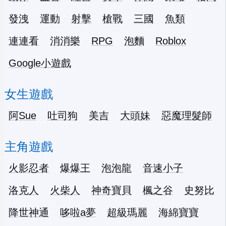
發洩
運動
射擊
槍戰
三國
魚類
連連看
消消樂
RPG
泡麵
Roblox
Google小遊戲
女生遊戲
阿Sue
吐司狗
美吉
大頭妹
惡魔理髮師
主角遊戲
火影忍者
爆爆王
泡泡龍
音速小子
洛克人
火柴人
神奇寶貝
楓之谷
史努比
降世神通
哆啦a夢
超級瑪麗
海綿寶寶