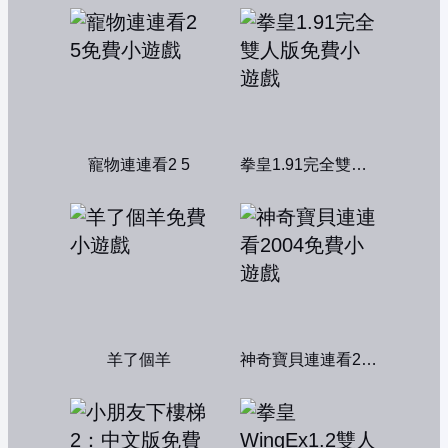
寵物連連看2 5
拳皇1.91完全雙人版
羊了個羊
神奇寶貝連連看2004