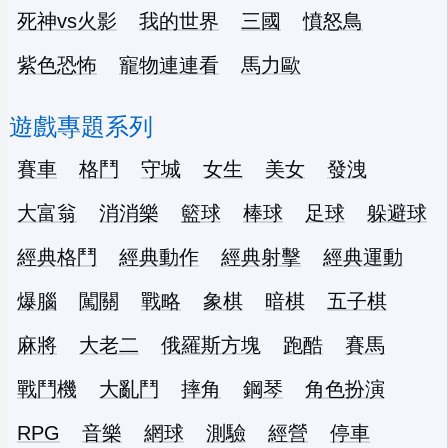
死神vs火影
我的世界
三國
憤怒鳥
紫色恐怖
寵物連連看
馬力歐
遊戲專題系列
賽車
格鬥
守城
女生
美女
發洩
大富翁
消消樂
籃球
棒球
足球
躲避球
經典格鬥
經典動作
經典射擊
經典運動
爆腦
闖關
戰略
象棋
暗棋
五子棋
麻將
大老二
俄羅斯方塊
跑酷
賽馬
戰鬥機
大亂鬥
摔角
鋼琴
角色扮演
RPG
音樂
網球
測驗
經營
停車