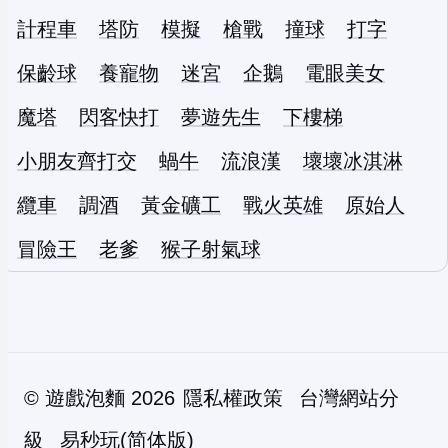
計程車
塔防
模擬
槍戰
撞球
打字
保齡球
養寵物
迷宮
企鵝
電眼美女
魔塔
閃客快打
夢遊先生
下樓梯
小朋友齊打交
蝸牛
流浪漢
壞壞冰淇淋
纜車
調酒
黃金礦工
戰火英雄
原始人
冒險王
老爹
猴子射氣球
©
遊戲泡麵
2026
隱私權政策
台灣網站分
級
易秒玩(简体版)