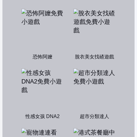
恐怖阿嬤
脫衣美女找碴遊戲
性感女孩 DNA2
超市分類達人