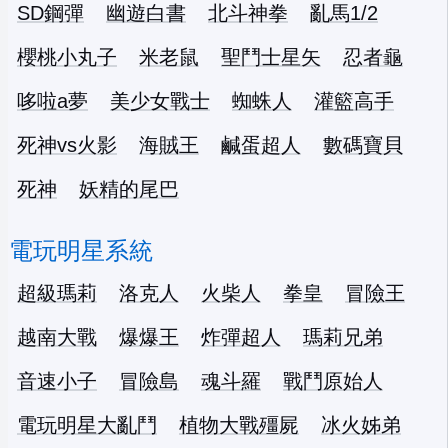
SD鋼彈
幽遊白書
北斗神拳
亂馬1/2
櫻桃小丸子
米老鼠
聖鬥士星矢
忍者龜
哆啦a夢
美少女戰士
蜘蛛人
灌籃高手
死神vs火影
海賊王
鹹蛋超人
數碼寶貝
死神
妖精的尾巴
電玩明星系統
超級瑪莉
洛克人
火柴人
拳皇
冒險王
越南大戰
爆爆王
炸彈超人
瑪莉兄弟
音速小子
冒險島
魂斗羅
戰鬥原始人
電玩明星大亂鬥
植物大戰殭屍
冰火姊弟