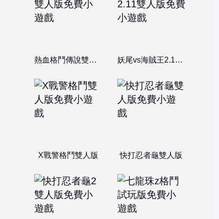
熱血格鬥傳說雙人版
妖尾vs海賊王2.11雙人版
X戰警格鬥雙人版
快打忍者龜雙人版