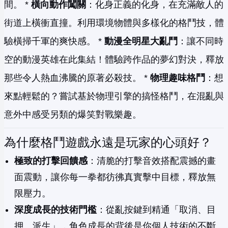
間。 *
橫向動作闖關
：化身正義的化身，在充滿敵人的
街道上橫衝直撞。利用環境物體與多樣化的格鬥技，體
驗橫掃千軍的爽快感。 *
動漫全明星大亂鬥
：讓不同時
空的動漫英雄在此集結！體驗跨作品的夢幻對決，釋放
那些令人熱血沸騰的原著必殺技。 *
物理趣味格鬥
：想
來點輕鬆的？嘗試基於物理引擎的搞怪格鬥，在混亂與
意外中感受另類的爆笑對戰樂趣。
為什麼格鬥遊戲永遠是玩家的心頭好？
極致的打擊回饋感
：清脆的打擊音效搭配震撼的畫
面震動，讓你每一拳都彷彿真實擊中目標，釋放無
限壓力。
深度成長的技術門檻
：從亂按鍵到精通「取消、目
押、派生」，角色成長的背後是你個人技術的不斷