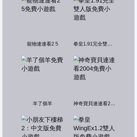
寵物連連看2 5
拳皇1.91完全雙人版
羊了個羊
神奇寶貝連連看2004