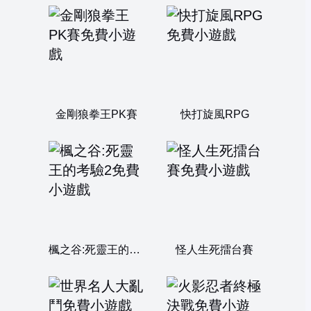
金剛狼拳王PK賽
快打旋風RPG
楓之谷:死靈王的考驗2
怪人生死擂台賽