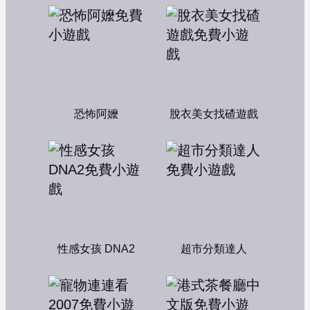
恐怖阿嬤
脫衣美女找碴遊戲
性感女孩 DNA2
超市分類達人