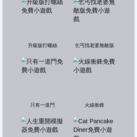
升級版打螺絲
乞丐找老婆無敵版
只有一道門
火線衝鋒