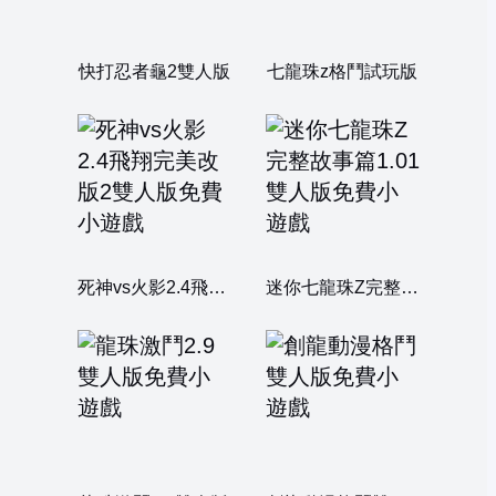
快打忍者龜2雙人版
七龍珠z格鬥試玩版
死神vs火影2.4飛翔完美改版2雙人版
迷你七龍珠Z完整故事篇1.01雙人版