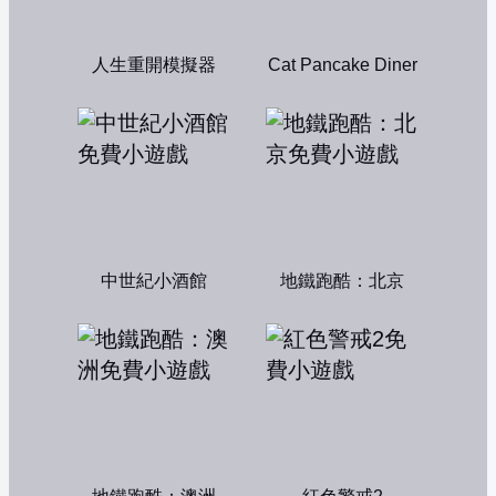
人生重開模擬器
Cat Pancake Diner
中世紀小酒館
地鐵跑酷：北京