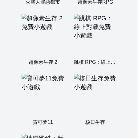
火柴人罪惡都市
超像素生存RPG
超像素生存 2
跳棋 RPG：線上對戰
寶可夢11
核日生存