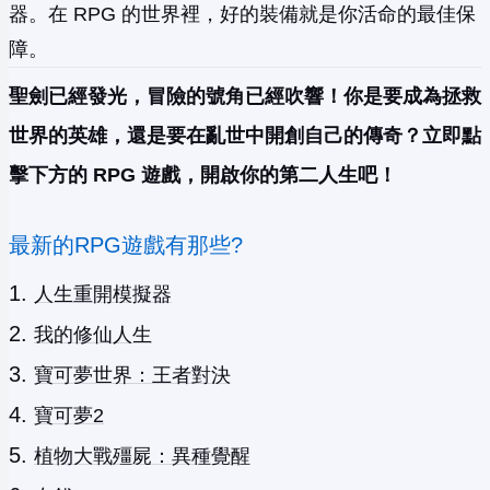
器。在 RPG 的世界裡，好的裝備就是你活命的最佳保
障。
聖劍已經發光，冒險的號角已經吹響！你是要成為拯救
世界的英雄，還是要在亂世中開創自己的傳奇？立即點
擊下方的 RPG 遊戲，開啟你的第二人生吧！
最新的RPG遊戲有那些?
人生重開模擬器
我的修仙人生
寶可夢世界：王者對決
寶可夢2
植物大戰殭屍：異種覺醒