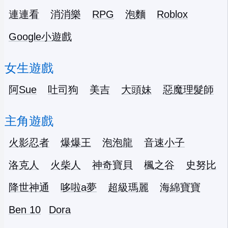
連連看
消消樂
RPG
泡麵
Roblox
Google小遊戲
女生遊戲
阿Sue
吐司狗
美吉
大頭妹
惡魔理髮師
主角遊戲
火影忍者
爆爆王
泡泡龍
音速小子
洛克人
火柴人
神奇寶貝
楓之谷
史努比
降世神通
哆啦a夢
超級瑪麗
海綿寶寶
Ben 10
Dora