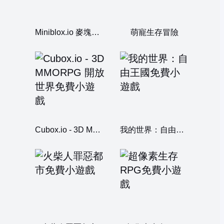
Miniblox.io 麥塊戰地
萌寵生存冒險
Cubox.io - 3D MMORPG 開放世界
我的世界：自由王國