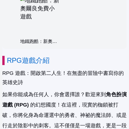
地鐵跑酷：新奧爾良
RPG遊戲介紹
RPG 遊戲：開啟第二人生！在無盡的冒險中書寫你的
英雄史詩
如果你能成為任何人，你會選擇誰？歡迎來到
角色扮演
遊戲 (RPG)
的幻想國度！在這裡，現實的枷鎖被打
破，你將化身為命運選中的勇者、神祕的魔法師、或是
行走於陰影中的刺客。這不僅僅是一場遊戲，更是一段