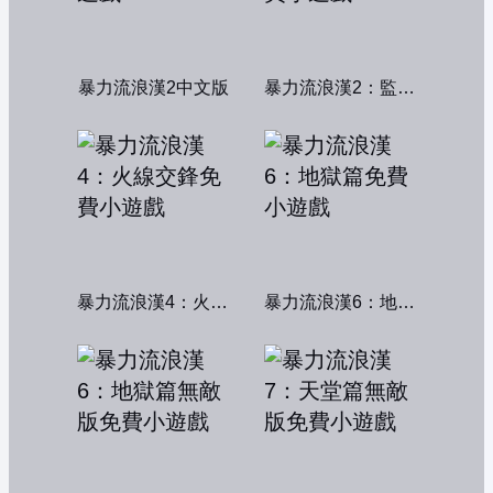
暴力流浪漢2中文版
暴力流浪漢2：監獄風雲
暴力流浪漢4：火線交鋒
暴力流浪漢6：地獄篇