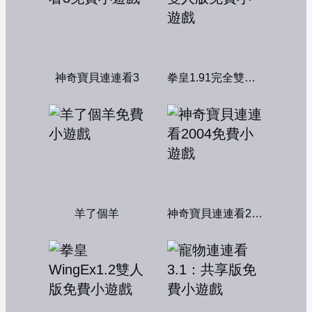
神奇寶貝連連看3
拳皇1.91完全雙人版
羊了個羊
神奇寶貝連連看2004