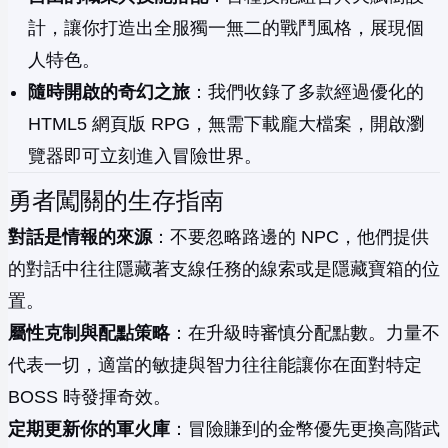
計，讓你打造出全服獨一無二的戰鬥風格，展現個
人特色。
隨時開啟的奇幻之旅
：我們收錄了多款經過優化的
HTML5 網頁版 RPG，無需下載龐大檔案，開啟瀏
覽器即可立刻進入冒險世界。
勇者闖關的生存指南
對話是情報的來源
：不要忽略路邊的 NPC，他們提供
的對話中往往隱藏著支線任務的線索或是隱藏寶箱的位
置。
屬性克制與配點策略
：在升級時審慎分配點數。力量不
代表一切，適當的敏捷與智力往往能讓你在面對特定
BOSS 時發揮奇效。
定期更新你的軍火庫
：冒險賺到的金幣優先更換高階武