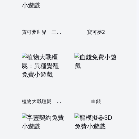
寶可夢世界：王者對決
寶可夢2
植物大戰殭屍：異種覺醒
血錢