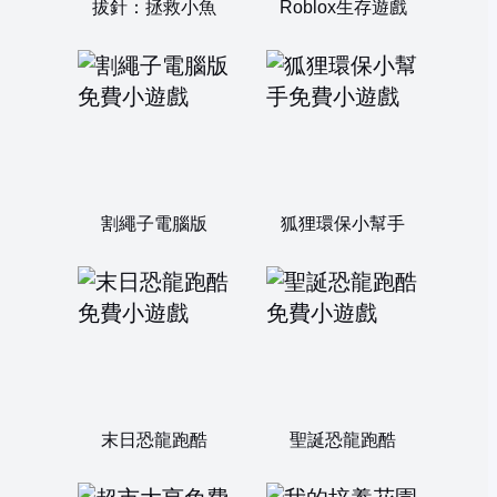
拔針：拯救小魚
Roblox生存遊戲
割繩子電腦版
狐狸環保小幫手
末日恐龍跑酷
聖誕恐龍跑酷