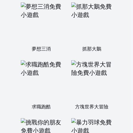
夢想三消
抓那大鵝
求職跑酷
方塊世界大冒險