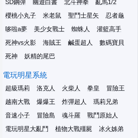
SD鋼彈
幽遊白書
北斗神拳
亂馬1/2
櫻桃小丸子
米老鼠
聖鬥士星矢
忍者龜
哆啦a夢
美少女戰士
蜘蛛人
灌籃高手
死神vs火影
海賊王
鹹蛋超人
數碼寶貝
死神
妖精的尾巴
電玩明星系統
超級瑪莉
洛克人
火柴人
拳皇
冒險王
越南大戰
爆爆王
炸彈超人
瑪莉兄弟
音速小子
冒險島
魂斗羅
戰鬥原始人
電玩明星大亂鬥
植物大戰殭屍
冰火姊弟