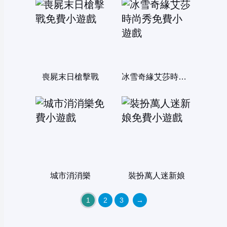
喪屍末日槍擊戰
冰雪奇緣艾莎時尚秀
城市消消樂
裝扮萬人迷新娘
1
2
3
→