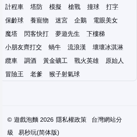
計程車
塔防
模擬
槍戰
撞球
打字
保齡球
養寵物
迷宮
企鵝
電眼美女
魔塔
閃客快打
夢遊先生
下樓梯
小朋友齊打交
蝸牛
流浪漢
壞壞冰淇淋
纜車
調酒
黃金礦工
戰火英雄
原始人
冒險王
老爹
猴子射氣球
©
遊戲泡麵
2026
隱私權政策
台灣網站分
級
易秒玩(简体版)