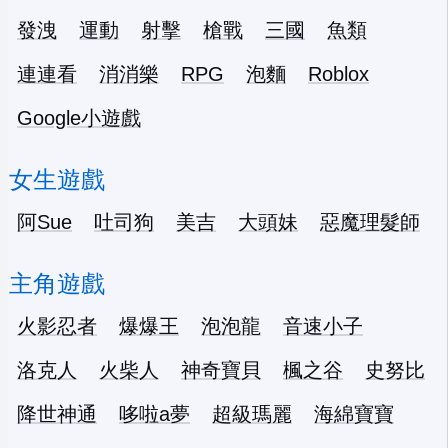
發洩
運動
射擊
槍戰
三國
魚類
連連看
消消樂
RPG
泡麵
Roblox
Google小遊戲
女生遊戲
阿Sue
吐司狗
美吉
大頭妹
惡魔理髮師
主角遊戲
火影忍者
爆爆王
泡泡龍
音速小子
洛克人
火柴人
神奇寶貝
楓之谷
史努比
降世神通
哆啦a夢
超級瑪麗
海綿寶寶