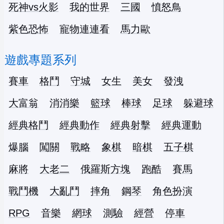
死神vs火影
我的世界
三國
憤怒鳥
紫色恐怖
寵物連連看
馬力歐
遊戲專題系列
賽車
格鬥
守城
女生
美女
發洩
大富翁
消消樂
籃球
棒球
足球
躲避球
經典格鬥
經典動作
經典射擊
經典運動
爆腦
闖關
戰略
象棋
暗棋
五子棋
麻將
大老二
俄羅斯方塊
跑酷
賽馬
戰鬥機
大亂鬥
摔角
鋼琴
角色扮演
RPG
音樂
網球
測驗
經營
停車