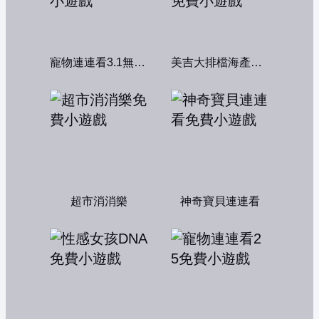
寵物連連看3.1無敵版
美吉大排檔海產店：中文版
超市消消樂
神奇寶貝連連看