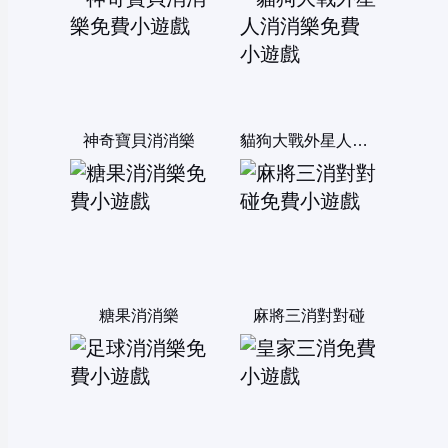
神奇寶貝消消樂
貓狗大戰外星人消消樂
糖果消消樂
麻將三消對對碰