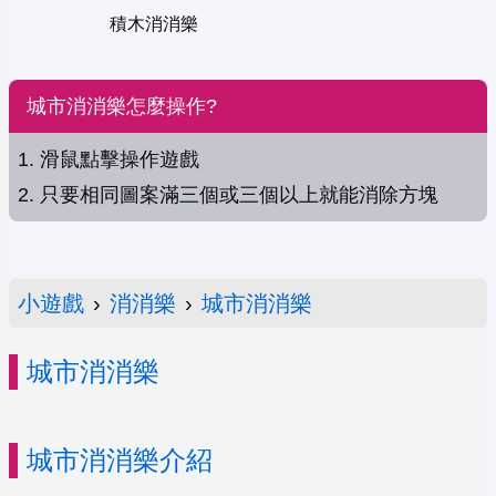
積木消消樂
城市消消樂怎麼操作?
1. 滑鼠點擊操作遊戲
2. 只要相同圖案滿三個或三個以上就能消除方塊
小遊戲
›
消消樂
›
城市消消樂
城市消消樂
城市消消樂介紹