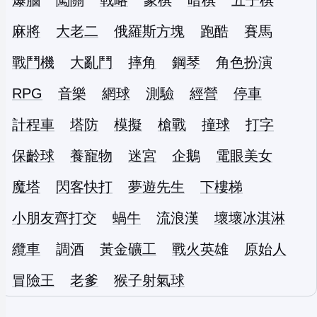
爆腦
闖關
戰略
象棋
暗棋
五子棋
麻將
大老二
俄羅斯方塊
跑酷
賽馬
戰鬥機
大亂鬥
摔角
鋼琴
角色扮演
RPG
音樂
網球
測驗
經營
停車
計程車
塔防
模擬
槍戰
撞球
打字
保齡球
養寵物
迷宮
企鵝
電眼美女
魔塔
閃客快打
夢遊先生
下樓梯
小朋友齊打交
蝸牛
流浪漢
壞壞冰淇淋
纜車
調酒
黃金礦工
戰火英雄
原始人
冒險王
老爹
猴子射氣球