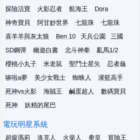
探險活寶
火影忍者
航海王
Dora
神奇寶貝
阿甘妙世界
七龍珠
七龍珠
喜羊羊與灰太狼
Ben 10
天兵公園
三國
SD鋼彈
幽遊白書
北斗神拳
亂馬1/2
櫻桃小丸子
米老鼠
聖鬥士星矢
忍者龜
哆啦a夢
美少女戰士
蜘蛛人
灌籃高手
死神vs火影
海賊王
鹹蛋超人
數碼寶貝
死神
妖精的尾巴
電玩明星系統
超級瑪莉
洛克人
火柴人
拳皇
冒險王