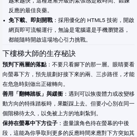
越來越快，這種逐漸升級的緊張感是殺時間、鍛鍊
反應的最佳良藥。
免下載、即刻開戰
：採用優化的 HTML5 技術，開啟
網頁即可流暢運行，無論是電腦還是手機瀏覽器，
都能隨時開啟這場地心引力挑戰。
下樓梯大師的生存秘訣
預判下兩層的落點
：不要只看腳下的那一層。眼睛要看
向螢幕下方，預先規劃好接下來的兩、三步路徑，才能
在危急時刻做出正確轉向。
善用「翻轉踏板」與緩衝
：遇到可以恢復體力或改變移
動方向的特殊踏板時，果斷踩上去。但要小心別在同一
個階梯待太久，以免被上方的地刺紮到。
保持在螢幕中下方位子
：盡量讓角色待在螢幕的中後
段，這能為你爭取到更多的反應時間來應對下方突如其