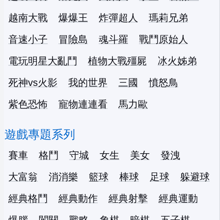
越南大戰
爆爆王
炸彈超人
瑪莉兄弟
音速小子
冒險島
魂斗羅
戰鬥原始人
電玩明星大亂鬥
植物大戰殭屍
冰火姊弟
死神vs火影
我的世界
三國
憤怒鳥
紫色恐怖
寵物連連看
馬力歐
遊戲專題系列
賽車
格鬥
守城
女生
美女
發洩
大富翁
消消樂
籃球
棒球
足球
躲避球
經典格鬥
經典動作
經典射擊
經典運動