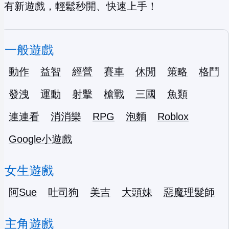
有新遊戲，輕鬆秒開、快速上手！
一般遊戲
動作
益智
經營
賽車
休閒
策略
格鬥
發洩
運動
射擊
槍戰
三國
魚類
連連看
消消樂
RPG
泡麵
Roblox
Google小遊戲
女生遊戲
阿Sue
吐司狗
美吉
大頭妹
惡魔理髮師
主角遊戲