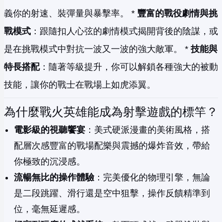
義你的射速、裝彈量與暴擊率。 *
豐富的戰役劇情與挑
戰模式
：跟隨扣人心弦的劇情模式揭開背後的陰謀，或
是在挑戰模式中對抗一波又一波的強大敵軍。 *
技能與
特長搭配
：隨著等級提升，你可以解鎖各種強大的被動
技能，讓你的戰士在戰場上如虎添翼。
為什麼戰火英雄能成為射擊遊戲的標竿？
電影級的視聽饗宴
：美式硬派漫畫的美術風格，搭
配層次感豐富的戰場配樂與震撼的爆炸音效，帶給
你極致的沉浸感。
流暢無比的操作體驗
：完美優化的物理引擎，無論
是二段跳躍、滑行還是空中狙擊，操作反饋精準到
位，毫無延遲感。