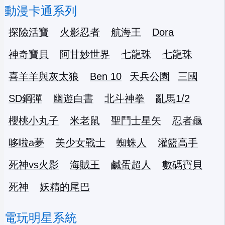
動漫卡通系列
探險活寶
火影忍者
航海王
Dora
神奇寶貝
阿甘妙世界
七龍珠
七龍珠
喜羊羊與灰太狼
Ben 10
天兵公園
三國
SD鋼彈
幽遊白書
北斗神拳
亂馬1/2
櫻桃小丸子
米老鼠
聖鬥士星矢
忍者龜
哆啦a夢
美少女戰士
蜘蛛人
灌籃高手
死神vs火影
海賊王
鹹蛋超人
數碼寶貝
死神
妖精的尾巴
電玩明星系統