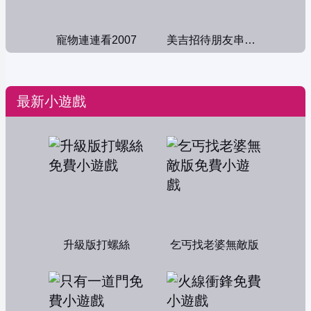
寵物連連看2007
美吉招待朋友串門子
最新小遊戲
升級版打螺絲
乞丐找老婆無敵版