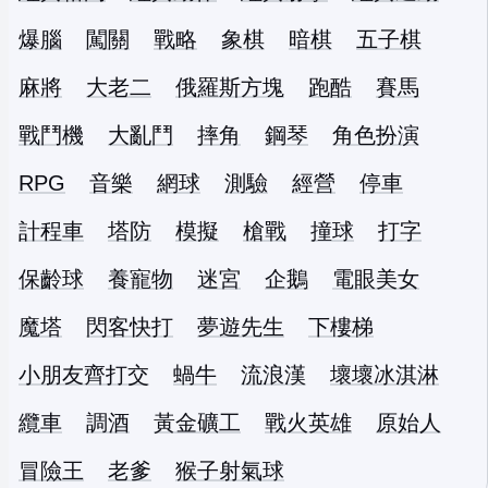
爆腦
闖關
戰略
象棋
暗棋
五子棋
麻將
大老二
俄羅斯方塊
跑酷
賽馬
戰鬥機
大亂鬥
摔角
鋼琴
角色扮演
RPG
音樂
網球
測驗
經營
停車
計程車
塔防
模擬
槍戰
撞球
打字
保齡球
養寵物
迷宮
企鵝
電眼美女
魔塔
閃客快打
夢遊先生
下樓梯
小朋友齊打交
蝸牛
流浪漢
壞壞冰淇淋
纜車
調酒
黃金礦工
戰火英雄
原始人
冒險王
老爹
猴子射氣球