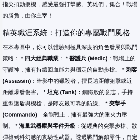
指尖扣動扳機，感受最強打擊感。英雄們，集合！戰場
的勝負，由你主宰！
精英職涯系統：打造你的專屬戰鬥風格
在本專區中，你可以體驗到極具深度的角色發展與戰鬥
策略： *
四大經典職業
： *
醫護兵 (Medic)
：戰場上的
守護神，擁有持續回血能力與穩定的自動步槍。 *
刺客
(Assassin)
：暗影中的獵殺者，擅長遠距離狙擊或近
距離爆發傷害。 *
坦克 (Tank)
：鋼鐵般的意志，手持
重型護盾與機槍，是隊友最可靠的防線。 *
突擊手
(Commando)
：全能戰士，擁有最強大的重火力壓
制。 *
海量武器庫與零件升級
：從經典的突擊步槍、散
彈槍到科幻感的實驗性武器。透過戰鬥解鎖零件，自定