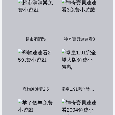
超市消消樂
神奇寶貝連連看3
寵物連連看2 5
拳皇1.91完全雙人版