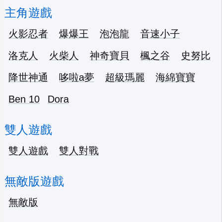
主角遊戲
火影忍者
爆爆王
泡泡龍
音速小子
洛克人
火柴人
神奇寶貝
楓之谷
史努比
降世神通
哆啦a夢
超級瑪麗
海綿寶寶
Ben 10
Dora
雙人遊戲
雙人遊戲
雙人對戰
無敵版遊戲
無敵版