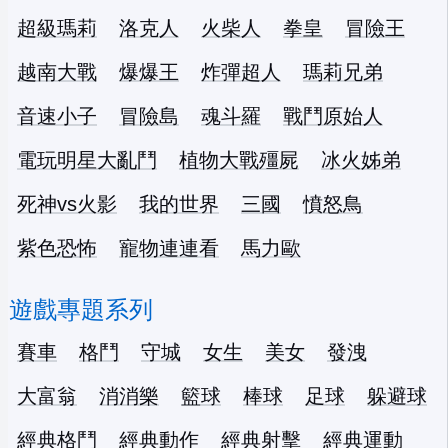
超級瑪莉
洛克人
火柴人
拳皇
冒險王
越南大戰
爆爆王
炸彈超人
瑪莉兄弟
音速小子
冒險島
魂斗羅
戰鬥原始人
電玩明星大亂鬥
植物大戰殭屍
冰火姊弟
死神vs火影
我的世界
三國
憤怒鳥
紫色恐怖
寵物連連看
馬力歐
遊戲專題系列
賽車
格鬥
守城
女生
美女
發洩
大富翁
消消樂
籃球
棒球
足球
躲避球
經典格鬥
經典動作
經典射擊
經典運動