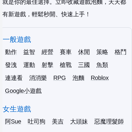
就是你的最佳選擇。立即收藏遊戲泡麵，天天都
有新遊戲，輕鬆秒開、快速上手！
一般遊戲
動作
益智
經營
賽車
休閒
策略
格鬥
發洩
運動
射擊
槍戰
三國
魚類
連連看
消消樂
RPG
泡麵
Roblox
Google小遊戲
女生遊戲
阿Sue
吐司狗
美吉
大頭妹
惡魔理髮師