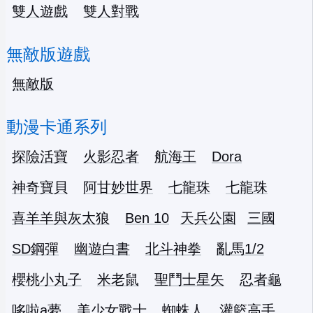
雙人遊戲
雙人對戰
無敵版遊戲
無敵版
動漫卡通系列
探險活寶
火影忍者
航海王
Dora
神奇寶貝
阿甘妙世界
七龍珠
七龍珠
喜羊羊與灰太狼
Ben 10
天兵公園
三國
SD鋼彈
幽遊白書
北斗神拳
亂馬1/2
櫻桃小丸子
米老鼠
聖鬥士星矢
忍者龜
哆啦a夢
美少女戰士
蜘蛛人
灌籃高手