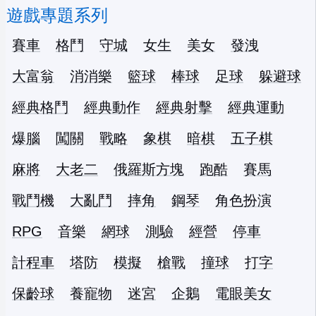
遊戲專題系列
賽車
格鬥
守城
女生
美女
發洩
大富翁
消消樂
籃球
棒球
足球
躲避球
經典格鬥
經典動作
經典射擊
經典運動
爆腦
闖關
戰略
象棋
暗棋
五子棋
麻將
大老二
俄羅斯方塊
跑酷
賽馬
戰鬥機
大亂鬥
摔角
鋼琴
角色扮演
RPG
音樂
網球
測驗
經營
停車
計程車
塔防
模擬
槍戰
撞球
打字
保齡球
養寵物
迷宮
企鵝
電眼美女