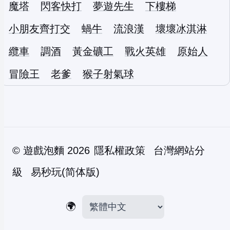
魔塔
閃客快打
夢遊先生
下樓梯
小朋友齊打交
蝸牛
流浪漢
壞壞冰淇淋
纜車
調酒
黃金礦工
戰火英雄
原始人
冒險王
老爹
猴子射氣球
©
遊戲泡麵
2026
隱私權政策
台灣網站分
級
易秒玩(简体版)
🌍