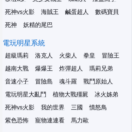
死神vs火影
海賊王
鹹蛋超人
數碼寶貝
死神
妖精的尾巴
電玩明星系統
超級瑪莉
洛克人
火柴人
拳皇
冒險王
越南大戰
爆爆王
炸彈超人
瑪莉兄弟
音速小子
冒險島
魂斗羅
戰鬥原始人
電玩明星大亂鬥
植物大戰殭屍
冰火姊弟
死神vs火影
我的世界
三國
憤怒鳥
紫色恐怖
寵物連連看
馬力歐