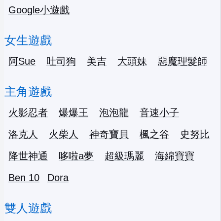
Google小遊戲
女生遊戲
阿Sue
吐司狗
美吉
大頭妹
惡魔理髮師
主角遊戲
火影忍者
爆爆王
泡泡龍
音速小子
洛克人
火柴人
神奇寶貝
楓之谷
史努比
降世神通
哆啦a夢
超級瑪麗
海綿寶寶
Ben 10
Dora
雙人遊戲