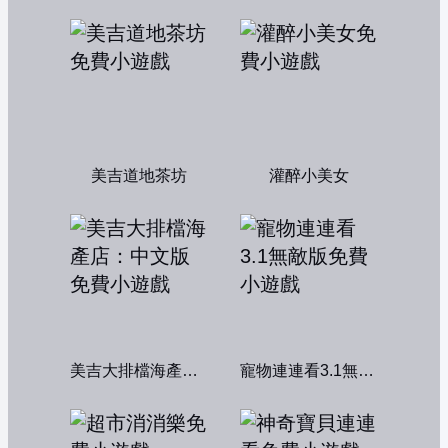
美吉道地茶坊
灌醉小美女
美吉大排檔海產店：中文版
寵物連連看3.1無敵版