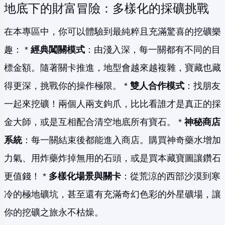
地底下的財富冒險：多樣化的採礦挑戰
在本專區中，你可以體驗到最純粹且充滿驚喜的挖礦樂
趣： *
經典闖關模式
：由淺入深，每一關都有不同的目
標金額。隨著關卡推進，地型會越來越複雜，寶藏也藏
得更深，挑戰你的操作極限。 *
雙人合作模式
：找朋友
一起來挖礦！兩個人兩支鉤爪，比比看誰才是真正的採
金大師，或是互相配合清空地底所有寶石。 *
神秘商店
系統
：每一關結束後都能進入商店。購買神奇藥水增加
力氣、用炸藥炸掉無用的石頭，或是買本藏寶圖讓鑽石
更值錢！ *
多樣化場景與關卡
：從荒涼的西部沙漠到寒
冷的極地礦坑，甚至還有充滿奇幻色彩的外星礦場，讓
你的挖礦之旅永不枯燥。