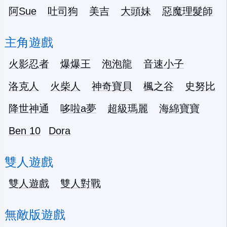
阿Sue
吐司狗
美吉
大頭妹
惡魔理髮師
主角遊戲
火影忍者
爆爆王
泡泡龍
音速小子
洛克人
火柴人
神奇寶貝
楓之谷
史努比
降世神通
哆啦a夢
超級瑪麗
海綿寶寶
Ben 10
Dora
雙人遊戲
雙人遊戲
雙人對戰
無敵版遊戲