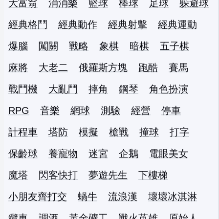
大富翁
消消樂
籃球
棒球
足球
躲避球
經典格鬥
經典動作
經典射擊
經典運動
爆腦
闖關
戰略
象棋
暗棋
五子棋
麻將
大老二
俄羅斯方塊
跑酷
賽馬
戰鬥機
大亂鬥
摔角
鋼琴
角色扮演
RPG
音樂
網球
測驗
經營
停車
計程車
塔防
模擬
槍戰
撞球
打字
保齡球
養寵物
迷宮
企鵝
電眼美女
魔塔
閃客快打
夢遊先生
下樓梯
小朋友齊打交
蝸牛
流浪漢
壞壞冰淇淋
纜車
調酒
黃金礦工
戰火英雄
原始人