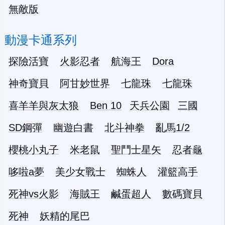
無敵版
動漫卡通系列
探險活寶
火影忍者
航海王
Dora
神奇寶貝
阿甘妙世界
七龍珠
七龍珠
喜羊羊與灰太狼
Ben 10
天兵公園
三國
SD鋼彈
幽遊白書
北斗神拳
亂馬1/2
櫻桃小丸子
米老鼠
聖鬥士星矢
忍者龜
哆啦a夢
美少女戰士
蜘蛛人
灌籃高手
死神vs火影
海賊王
鹹蛋超人
數碼寶貝
死神
妖精的尾巴