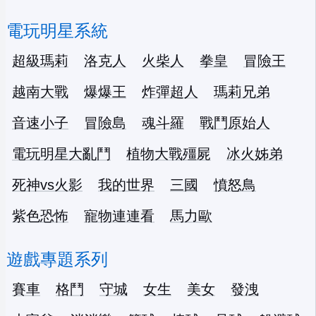
電玩明星系統
超級瑪莉
洛克人
火柴人
拳皇
冒險王
越南大戰
爆爆王
炸彈超人
瑪莉兄弟
音速小子
冒險島
魂斗羅
戰鬥原始人
電玩明星大亂鬥
植物大戰殭屍
冰火姊弟
死神vs火影
我的世界
三國
憤怒鳥
紫色恐怖
寵物連連看
馬力歐
遊戲專題系列
賽車
格鬥
守城
女生
美女
發洩