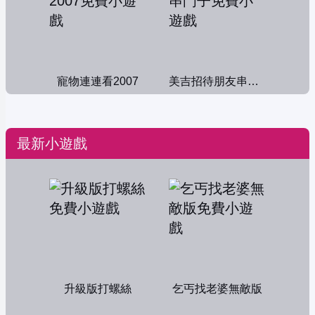
寵物連連看2007
美吉招待朋友串門子
最新小遊戲
升級版打螺絲
乞丐找老婆無敵版