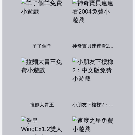
羊了個羊
神奇寶貝連連看2004
拉麵大胃王
小朋友下樓梯2：中文版