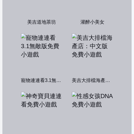
美吉道地茶坊
灌醉小美女
寵物連連看3.1無敵版
美吉大排檔海產店：中文版