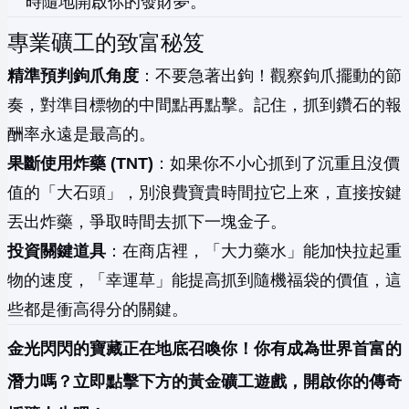
時隨地開啟你的發財夢。
專業礦工的致富秘笈
精準預判鉤爪角度
：不要急著出鉤！觀察鉤爪擺動的節
奏，對準目標物的中間點再點擊。記住，抓到鑽石的報
酬率永遠是最高的。
果斷使用炸藥 (TNT)
：如果你不小心抓到了沉重且沒價
值的「大石頭」，別浪費寶貴時間拉它上來，直接按鍵
丟出炸藥，爭取時間去抓下一塊金子。
投資關鍵道具
：在商店裡，「大力藥水」能加快拉起重
物的速度，「幸運草」能提高抓到隨機福袋的價值，這
些都是衝高得分的關鍵。
金光閃閃的寶藏正在地底召喚你！你有成為世界首富的
潛力嗎？立即點擊下方的黃金礦工遊戲，開啟你的傳奇