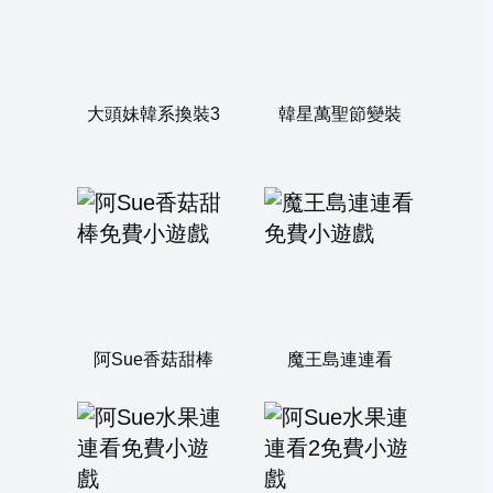
大頭妹韓系換裝3
韓星萬聖節變裝
阿Sue香菇甜棒
魔王島連連看