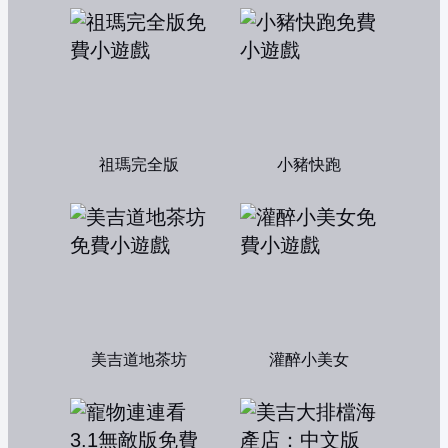
祖瑪完全版
小豬快跑
美吉道地茶坊
灌醉小美女