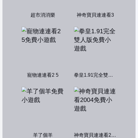
超市消消樂
神奇寶貝連連看3
寵物連連看2 5
拳皇1.91完全雙人版
羊了個羊
神奇寶貝連連看2004