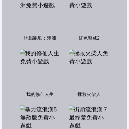
地鐵跑酷：澳洲
紅色警戒2
我的修仙人生
拯救火柴人