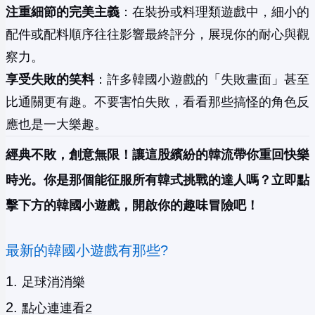
注重細節的完美主義
：在裝扮或料理類遊戲中，細小的
配件或配料順序往往影響最終評分，展現你的耐心與觀
察力。
享受失敗的笑料
：許多韓國小遊戲的「失敗畫面」甚至
比通關更有趣。不要害怕失敗，看看那些搞怪的角色反
應也是一大樂趣。
經典不敗，創意無限！讓這股繽紛的韓流帶你重回快樂
時光。你是那個能征服所有韓式挑戰的達人嗎？立即點
擊下方的韓國小遊戲，開啟你的趣味冒險吧！
最新的韓國小遊戲有那些?
足球消消樂
點心連連看2