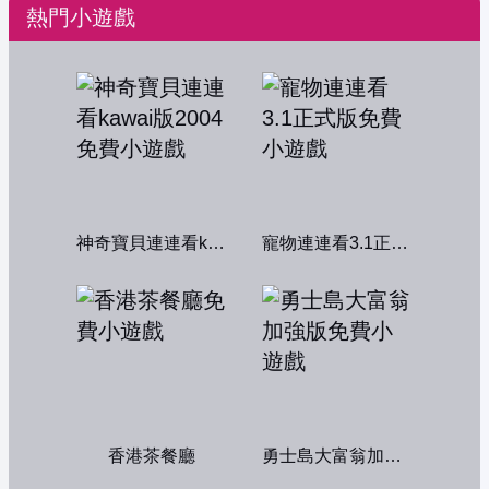
熱門小遊戲
神奇寶貝連連看kawai版2004
寵物連連看3.1正式版
香港茶餐廳
勇士島大富翁加強版