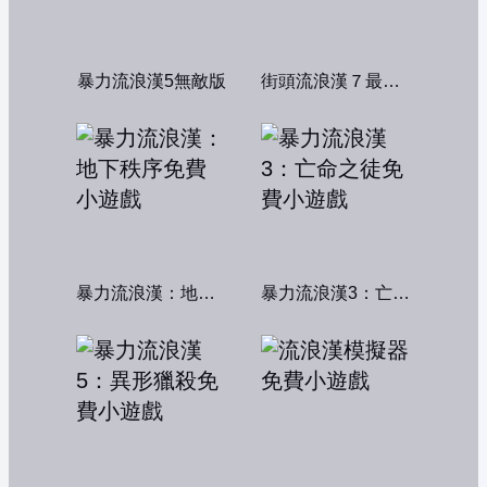
暴力流浪漢5無敵版
街頭流浪漢７最終章
暴力流浪漢：地下秩序
暴力流浪漢3：亡命之徒