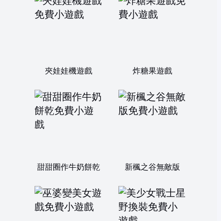
夾娃娃機遊戲
炸糖果遊戲
甜甜圈作牛奶餅乾
新楓之谷無敵版