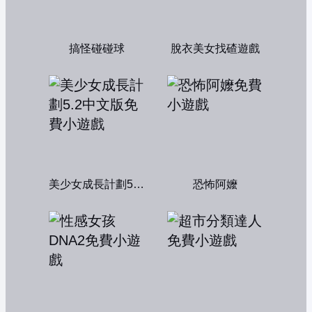
搞怪碰碰球
脫衣美女找碴遊戲
美少女成長計劃5.2中文版
恐怖阿嬤