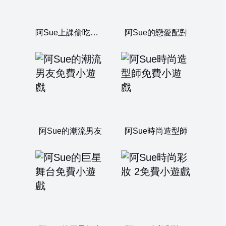
阿Sue上課偷吃大作戰
阿Sue的戀愛配對
阿Sue的潮流男友
阿Sue時尚造型師