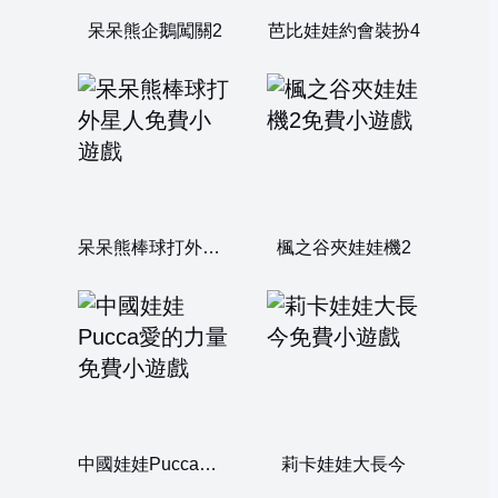
呆呆熊企鵝闖關2
芭比娃娃約會裝扮4
呆呆熊棒球打外星人
楓之谷夾娃娃機2
中國娃娃Pucca愛的力量
莉卡娃娃大長今