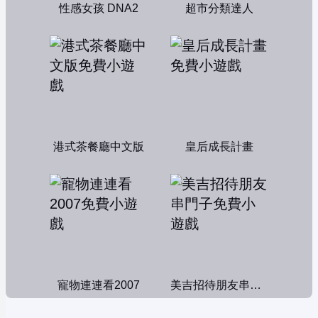
性感女孩 DNA2
超市分類達人
港式茶餐廳中文版
皇后成長計畫
寵物連連看2007
美吉招待朋友串門子