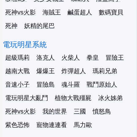
死神vs火影
海賊王
鹹蛋超人
數碼寶貝
死神
妖精的尾巴
電玩明星系統
超級瑪莉
洛克人
火柴人
拳皇
冒險王
越南大戰
爆爆王
炸彈超人
瑪莉兄弟
音速小子
冒險島
魂斗羅
戰鬥原始人
電玩明星大亂鬥
植物大戰殭屍
冰火姊弟
死神vs火影
我的世界
三國
憤怒鳥
紫色恐怖
寵物連連看
馬力歐