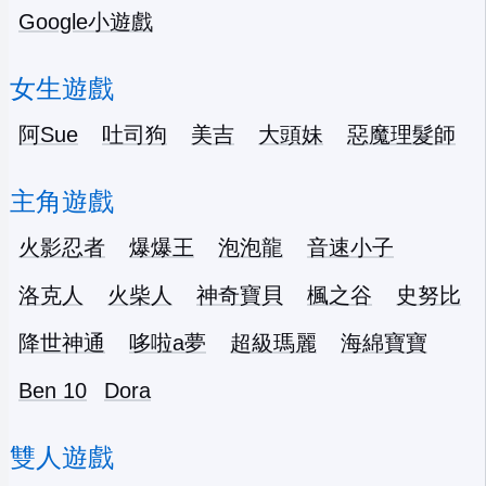
Google小遊戲
女生遊戲
阿Sue
吐司狗
美吉
大頭妹
惡魔理髮師
主角遊戲
火影忍者
爆爆王
泡泡龍
音速小子
洛克人
火柴人
神奇寶貝
楓之谷
史努比
降世神通
哆啦a夢
超級瑪麗
海綿寶寶
Ben 10
Dora
雙人遊戲