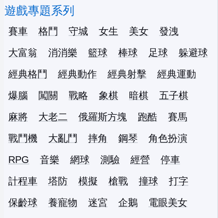
遊戲專題系列
賽車
格鬥
守城
女生
美女
發洩
大富翁
消消樂
籃球
棒球
足球
躲避球
經典格鬥
經典動作
經典射擊
經典運動
爆腦
闖關
戰略
象棋
暗棋
五子棋
麻將
大老二
俄羅斯方塊
跑酷
賽馬
戰鬥機
大亂鬥
摔角
鋼琴
角色扮演
RPG
音樂
網球
測驗
經營
停車
計程車
塔防
模擬
槍戰
撞球
打字
保齡球
養寵物
迷宮
企鵝
電眼美女