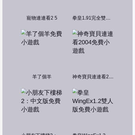
寵物連連看2 5
拳皇1.91完全雙人版
羊了個羊
神奇寶貝連連看2004