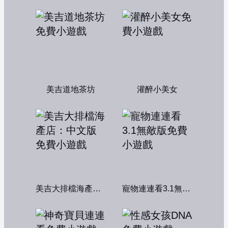
美吉道地茶坊
灌醉小美女
美吉大排檔海產店：中文版
寵物連連看3.1無敵版