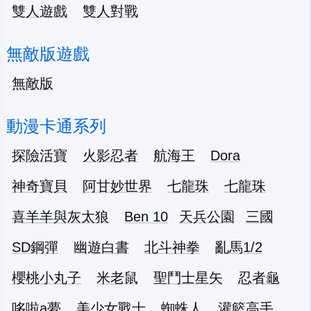
雙人遊戲
雙人對戰
無敵版遊戲
無敵版
動漫卡通系列
探險活寶
火影忍者
航海王
Dora
神奇寶貝
阿甘妙世界
七龍珠
七龍珠
喜羊羊與灰太狼
Ben 10
天兵公園
三國
SD鋼彈
幽遊白書
北斗神拳
亂馬1/2
櫻桃小丸子
米老鼠
聖鬥士星矢
忍者龜
哆啦a夢
美少女戰士
蜘蛛人
灌籃高手