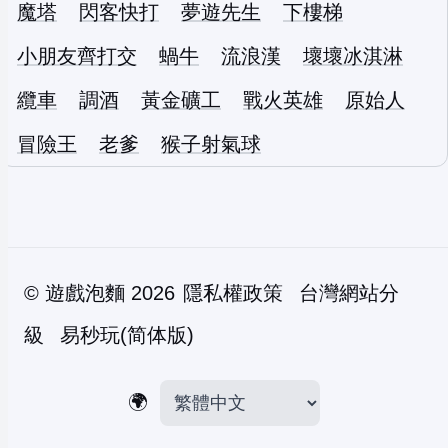
魔塔
閃客快打
夢遊先生
下樓梯
小朋友齊打交
蝸牛
流浪漢
壞壞冰淇淋
纜車
調酒
黃金礦工
戰火英雄
原始人
冒險王
老爹
猴子射氣球
©
遊戲泡麵
2026
隱私權政策
台灣網站分
級
易秒玩(简体版)
🌍