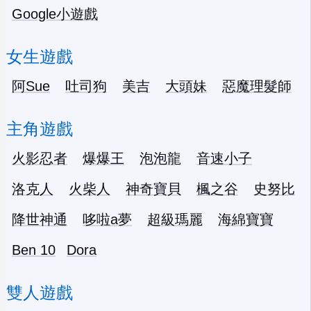
Google小遊戲
女生遊戲
阿Sue
吐司狗
美吉
大頭妹
惡魔理髮師
主角遊戲
火影忍者
爆爆王
泡泡龍
音速小子
洛克人
火柴人
神奇寶貝
楓之谷
史努比
降世神通
哆啦a夢
超級瑪麗
海綿寶寶
Ben 10
Dora
雙人遊戲