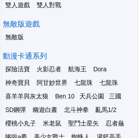
雙人遊戲
雙人對戰
無敵版遊戲
無敵版
動漫卡通系列
探險活寶
火影忍者
航海王
Dora
神奇寶貝
阿甘妙世界
七龍珠
七龍珠
喜羊羊與灰太狼
Ben 10
天兵公園
三國
SD鋼彈
幽遊白書
北斗神拳
亂馬1/2
櫻桃小丸子
米老鼠
聖鬥士星矢
忍者龜
哆啦a夢
美少女戰士
蜘蛛人
灌籃高手