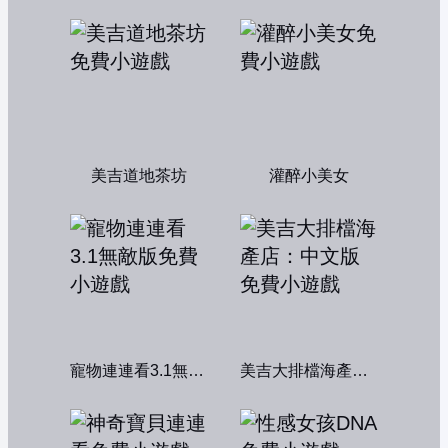
美吉道地茶坊
灌醉小美女
寵物連連看3.1無敵版
美吉大排檔海產店：中文版