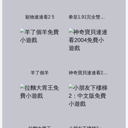
寵物連連看2 5
拳皇1.91完全雙人版
羊了個羊
神奇寶貝連連看2004