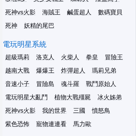
死神vs火影
海賊王
鹹蛋超人
數碼寶貝
死神
妖精的尾巴
電玩明星系統
超級瑪莉
洛克人
火柴人
拳皇
冒險王
越南大戰
爆爆王
炸彈超人
瑪莉兄弟
音速小子
冒險島
魂斗羅
戰鬥原始人
電玩明星大亂鬥
植物大戰殭屍
冰火姊弟
死神vs火影
我的世界
三國
憤怒鳥
紫色恐怖
寵物連連看
馬力歐