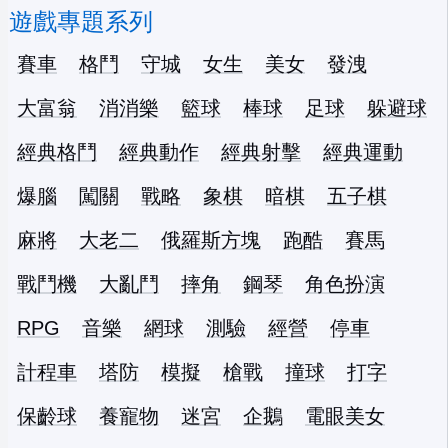
遊戲專題系列
賽車
格鬥
守城
女生
美女
發洩
大富翁
消消樂
籃球
棒球
足球
躲避球
經典格鬥
經典動作
經典射擊
經典運動
爆腦
闖關
戰略
象棋
暗棋
五子棋
麻將
大老二
俄羅斯方塊
跑酷
賽馬
戰鬥機
大亂鬥
摔角
鋼琴
角色扮演
RPG
音樂
網球
測驗
經營
停車
計程車
塔防
模擬
槍戰
撞球
打字
保齡球
養寵物
迷宮
企鵝
電眼美女