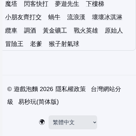
魔塔
閃客快打
夢遊先生
下樓梯
小朋友齊打交
蝸牛
流浪漢
壞壞冰淇淋
纜車
調酒
黃金礦工
戰火英雄
原始人
冒險王
老爹
猴子射氣球
©
遊戲泡麵
2026
隱私權政策
台灣網站分
級
易秒玩(简体版)
🌍