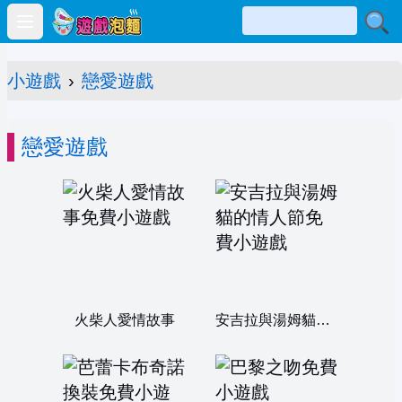
Open main menu
小遊戲
›
戀愛遊戲
戀愛遊戲
火柴人愛情故事
安吉拉與湯姆貓的情人節