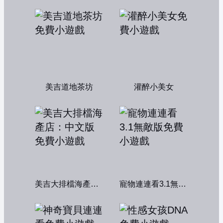
美吉道地茶坊
灌醉小美女
美吉大排檔海產店：中文版
寵物連連看3.1無敵版