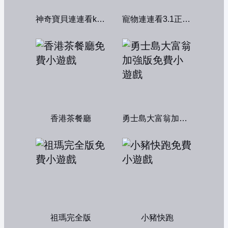
神奇寶貝連連看kawai版2004
寵物連連看3.1正式版
香港茶餐廳
勇士島大富翁加強版
祖瑪完全版
小豬快跑