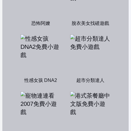
恐怖阿嬤
脫衣美女找碴遊戲
性感女孩 DNA2
超市分類達人