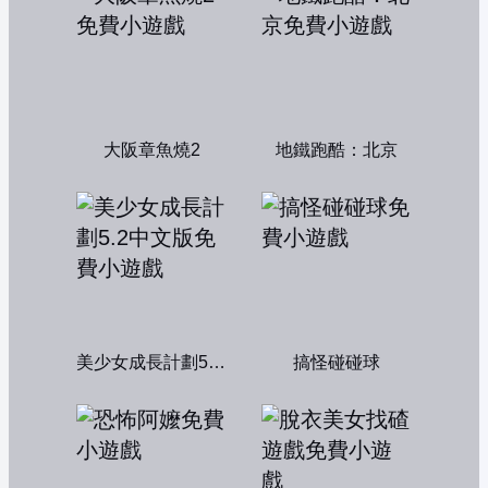
大阪章魚燒2
地鐵跑酷：北京
美少女成長計劃5.2中文版
搞怪碰碰球