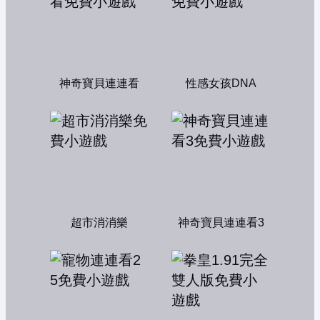
神奇寶貝連連看
性感女孩DNA
超市消消樂
神奇寶貝連連看3