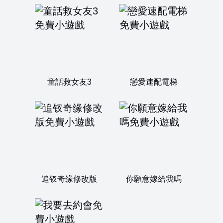
童話救女友3
戀愛速配電梯
追钗奇缘修改版
你願意嫁給我嗎