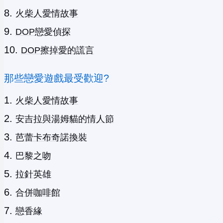
火柴人愛情故事
DOP戀愛偵探
DOP擦掉愛的謊言
那些戀愛遊戲最受歡迎?
火柴人愛情故事
安吉拉與湯姆貓的情人節
芭蕾卡布奇諾換裝
巴黎之吻
拉針英雄
合併咖啡館
戀香緣