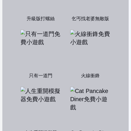
升級版打螺絲
乞丐找老婆無敵版
只有一道門
火線衝鋒