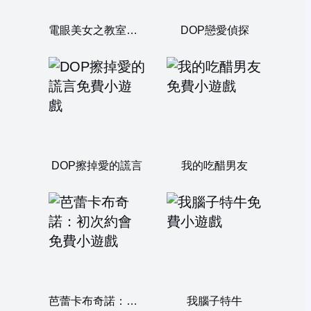
電眼美女之教室調情
DOP戀愛偵探
DOP擦掉愛的謊言
我的吃醋男友
芭蕾卡布奇諾：初次約會
我腦子特牛