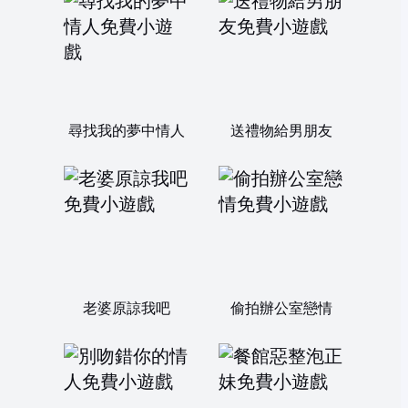
尋找我的夢中情人
送禮物給男朋友
老婆原諒我吧
偷拍辦公室戀情