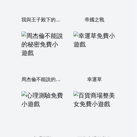
我與王子殿下的邂逅
帝國之戰
周杰倫不能說的秘密
幸運草