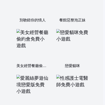
別吻錯你的情人
餐館惡整泡正妹
美女經營餐廳偷約會
戀愛貓咪