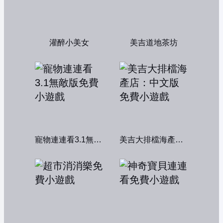
灌醉小美女
美吉道地茶坊
寵物連連看3.1無敵版
美吉大排檔海產店：中文版