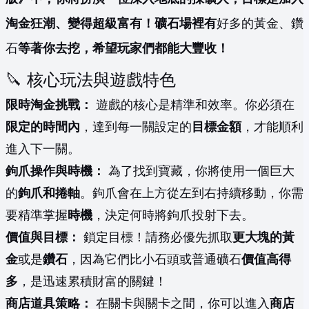
淘金狂潮、變得超級富有！礦石場裡有
好多的黃金、鑽
石
等著你去挖，希望玩家們都能大豐收！
🔪 核心玩法與遊戲特色
限時淘金挑戰：
遊戲的核心是精準和效率。你必須在
限定的時間內
，達到每一關設定的
目標金額
，才能順利
進入下一關。
鉤爪操作與時機：
為了找到寶藏，你將使用一個巨大
的
鉤爪和捲軸
。鉤爪會在上方從左到右持續移動，你需
要精準掌握
時機
，決定何時將鉤爪投射下去。
價值與目標：
鎖定目標！請務必優先抓取
更大塊的黃
金
或是
鑽石
，因為它們比小石頭或普通礦石
價值高得
多
，是迅速累積財富的關鍵！
商店道具策略：
在關卡與關卡之間，你可以進入
商店