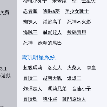
櫻桃小丸子
米老鼠
聖鬥士星矢
忍者龜
哆啦a夢
美少女戰士
蜘蛛人
灌籃高手
死神vs火影
海賊王
鹹蛋超人
數碼寶貝
死神
妖精的尾巴
電玩明星系統
超級瑪莉
洛克人
火柴人
拳皇
冒險王
越南大戰
爆爆王
炸彈超人
瑪莉兄弟
音速小子
冒險島
魂斗羅
戰鬥原始人