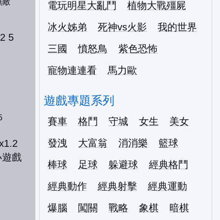
無敵
電玩明星大亂鬥
植物大戰殭屍
冰火姊弟
死神vs火影
我的世界
三國
憤怒鳥
紫色恐怖
寵物連連看
馬力歐
遊戲專題系列
5
賽車
格鬥
守城
女生
美女
發洩
大富翁
消消樂
籃球
棒球
足球
躲避球
經典格鬥
經典動作
經典射擊
經典運動
爆腦
闖關
戰略
象棋
暗棋