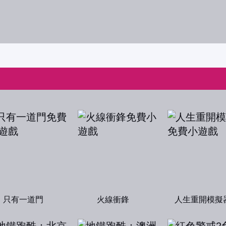
只有一道門
火線衝鋒
人生重開模擬