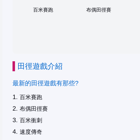
百米賽跑
布偶田徑賽
田徑遊戲介紹
最新的田徑遊戲有那些?
百米賽跑
布偶田徑賽
百米衝刺
速度傳奇