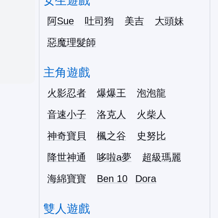
女生遊戲
阿Sue
吐司狗
美吉
大頭妹
惡魔理髮師
主角遊戲
火影忍者
爆爆王
泡泡龍
音速小子
洛克人
火柴人
神奇寶貝
楓之谷
史努比
降世神通
哆啦a夢
超級瑪麗
海綿寶寶
Ben 10
Dora
雙人遊戲