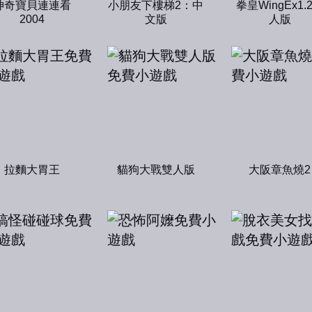
神奇寶貝連連看
小朋友下樓梯2：中
拳皇WingEx1.
2004
文版
人版
拉麵大胃王
貓狗大戰雙人版
大阪章魚燒2