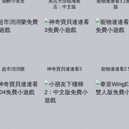
灌醉小美女
美吉大排檔海產
寵物連連看3.1
店：中文版
版
超市消消樂
神奇寶貝連連看3
寵物連連看2 