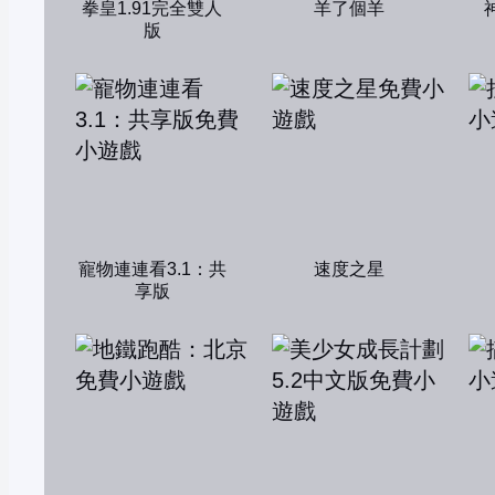
拳皇1.91完全雙人
羊了個羊
版
寵物連連看3.1：共
速度之星
享版