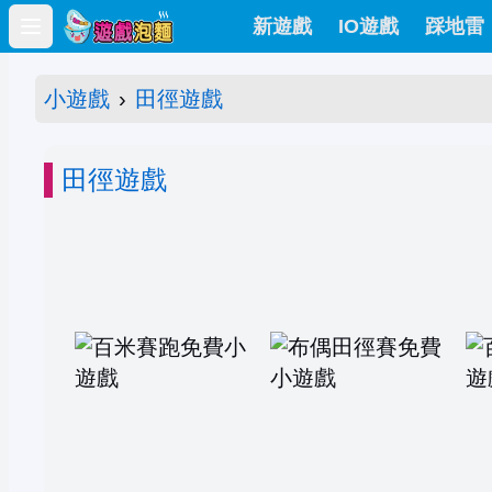
新遊戲
IO遊戲
踩地雷
Open main menu
小遊戲
›
田徑遊戲
田徑遊戲