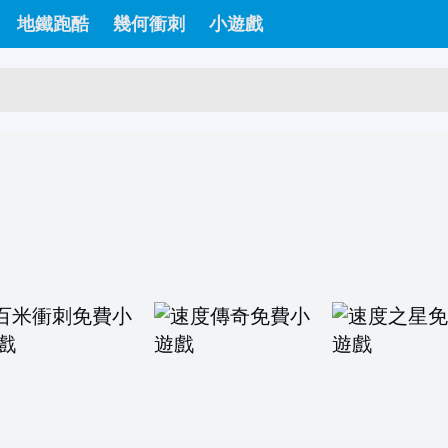
地鐵跑酷
幾何衝刺
小遊戲