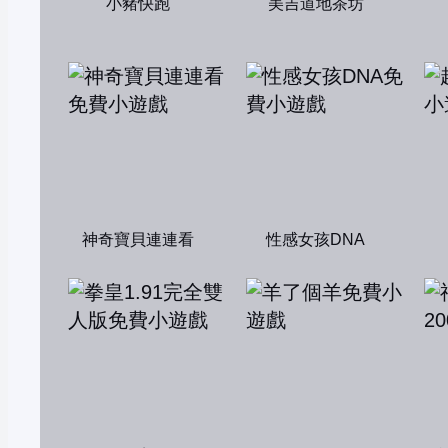
小豬快跑
美吉道地茶坊
神奇寶貝連連看
性感女孩DNA