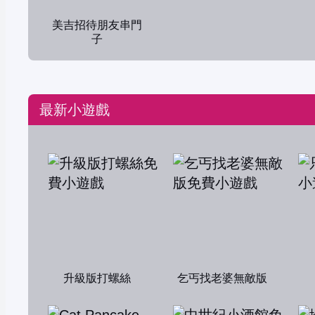
美吉招待朋友串門
子
最新小遊戲
升級版打螺絲
乞丐找老婆無敵版