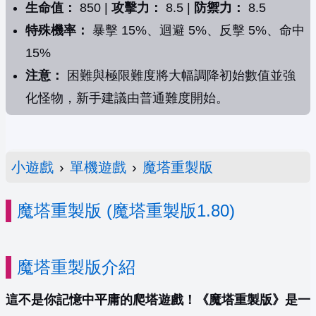
生命值：
850 |
攻擊力：
8.5 |
防禦力：
8.5
特殊機率：
暴擊 15%、迴避 5%、反擊 5%、命中
15%
注意：
困難與極限難度將大幅調降初始數值並強
化怪物，新手建議由普通難度開始。
小遊戲
›
單機遊戲
›
魔塔重製版
魔塔重製版 (魔塔重製版1.80)
魔塔重製版介紹
這不是你記憶中平庸的爬塔遊戲！《魔塔重製版》是一