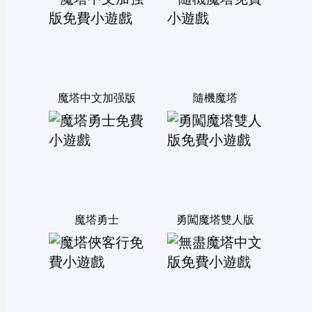
魔塔中文加强版
隨機魔塔
魔塔勇士
勇闖魔塔雙人版