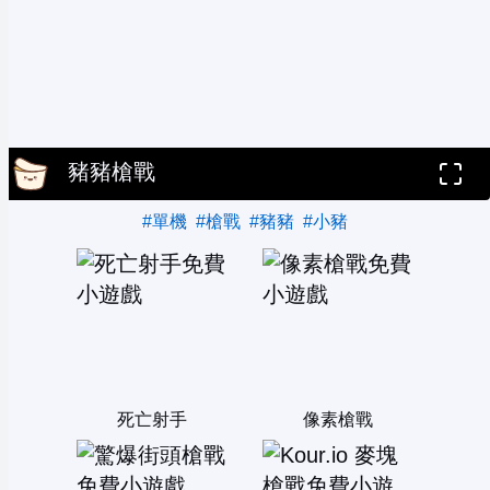
豬豬槍戰
#單機
#槍戰
#豬豬
#小豬
死亡射手
像素槍戰