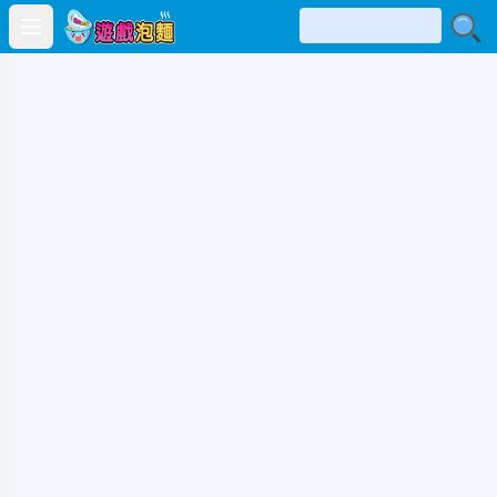
Open main menu