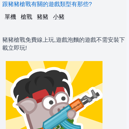
跟豬豬槍戰有關的遊戲類型有那些?
單機
槍戰
豬豬
小豬
豬豬槍戰免費線上玩,遊戲泡麵的遊戲不需安裝下
載立即玩!