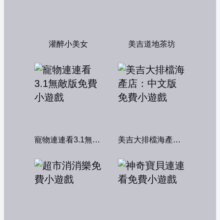
灌醉小美女
美吉道地茶坊
寵物連連看3.1無敵版
美吉大排檔海產店：中文版