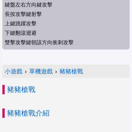
鍵盤左右方向鍵攻擊
長按攻擊鍵射擊
上鍵跳躍攻擊
下鍵翻滾迴避
雙擊攻擊鍵朝該方向衝刺攻擊
小遊戲
›
單機遊戲
›
豬豬槍戰
豬豬槍戰
豬豬槍戰介紹