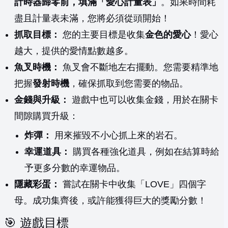
計時器歸零前，填滿「愛心計量表」
。如果時間耗
盡且計量表未滿，您將必須從頭開始！
抓取目標：
您的主要目標是收集
金色的愛心
！愛心
越大，提供的愛情點數越多。
魚叉時機：
魚叉會不斷地左右擺動。您需要精準地
把握
發射時機
，確保抓取到您需要的物品。
金錢與升級：
遊戲中也可以收集金錢，用於在關卡
間隙購買升級：
炸彈：
用來摧毀不小心抓上來的岩石。
幸運道具：
購買各種強化道具，例如在結算時給
予更多分數的幸運物品。
隱藏彩蛋：
嘗試在關卡中收集「LOVE」四個字
母。成功集齊後，或許能獲得巨大的獎勵分數！
🎯 遊戲目標