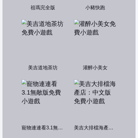
祖瑪完全版
小豬快跑
美吉道地茶坊
灌醉小美女
寵物連連看3.1無敵版
美吉大排檔海產店：中文版