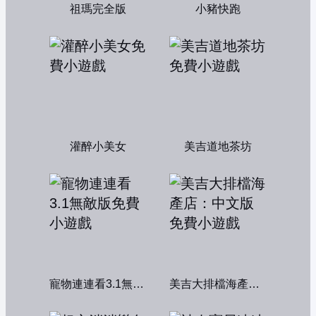
祖瑪完全版
小豬快跑
灌醉小美女
美吉道地茶坊
寵物連連看3.1無敵版
美吉大排檔海產店：中文版