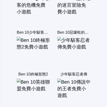
Ben 10少年駭客的危機
Ben 10惡爆蛙的迷宮冒險
Ben 10終極形態2
少年駭客忍者傳