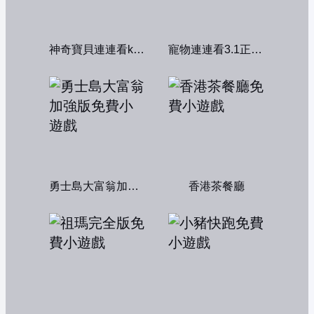
神奇寶貝連連看kawai版2004
寵物連連看3.1正式版
勇士島大富翁加強版
香港茶餐廳