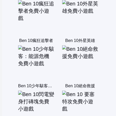
Ben 10瘋狂追擊者
Ben 10外星英雄
Ben 10少年駭客：能源危機
Ben 10絕命救援