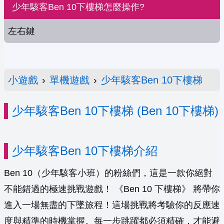
少年駭客Ben 10下樓梯怎麼操作?
左右鍵
小遊戲
›
單機遊戲
›
少年駭客Ben 10下樓梯
少年駭客Ben 10下樓梯 (Ben 10下樓梯)
少年駭客Ben 10下樓梯介紹
Ben 10（少年駭客小班）的粉絲們，這是一款你絕對
不能錯過的極速挑戰遊戲！ 《Ben 10 下樓梯》 將帶你
進入一場無盡的下墜旅程！這場挑戰將考驗你的反應速
度與精準的時機掌握。每一步跳躍都必須精確，才能避