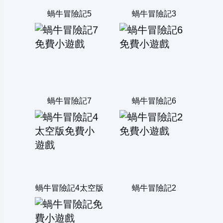
蝸牛冒險記5
蝸牛冒險記3
蝸牛冒險記7
蝸牛冒險記6
蝸牛冒險記4太空版
蝸牛冒險記2