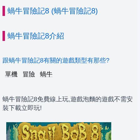
蝸牛冒險記8 (蝸牛冒險記8)
蝸牛冒險記8介紹
跟蝸牛冒險記8有關的遊戲類型有那些?
單機
冒險
蝸牛
蝸牛冒險記8免費線上玩,遊戲泡麵的遊戲不需安
裝下載立即玩!