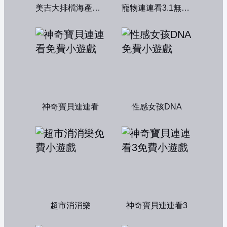
美吉大排檔海產店：中文版
寵物連連看3.1無敵版
神奇寶貝連連看
性感女孩DNA
超市消消樂
神奇寶貝連連看3