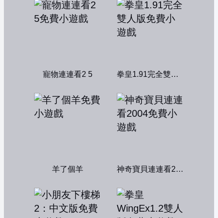
寵物連連看2 5
拳皇1.91完全雙人版
羊了個羊
神奇寶貝連連看2004