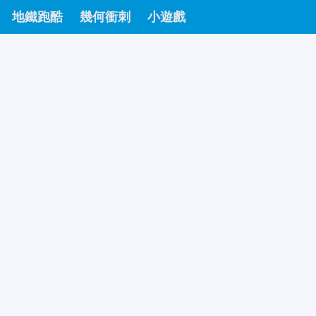
地鐵跑酷
幾何衝刺
小遊戲