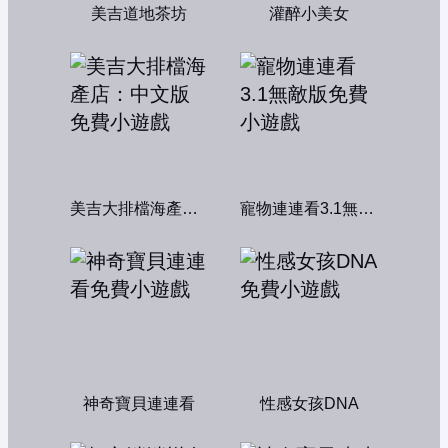
美吉道地茶坊
灌醉小美女
美吉大排檔海產店：中文版
寵物連連看3.1無敵版
神奇寶貝連連看
性感女孩DNA