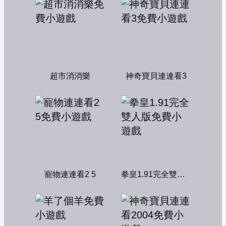
超市消消樂
神奇寶貝連連看3
寵物連連看2 5
拳皇1.91完全雙人版