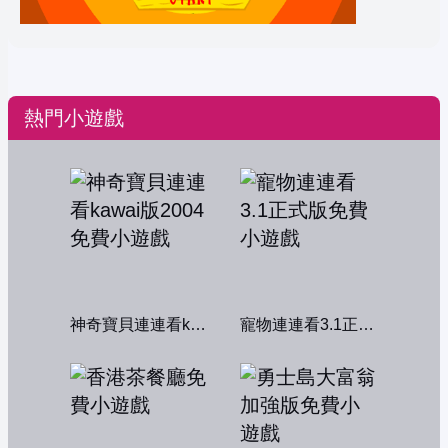
熱門小遊戲
神奇寶貝連連看kawai版2004
寵物連連看3.1正式版