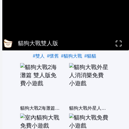
貓狗大戰雙人版
#雙人
#懷舊
#貓狗大戰
#貓貓
貓狗大戰2海灘篇 雙人版
貓狗大戰外星人消消樂