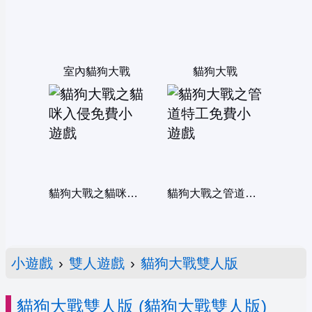
室內貓狗大戰
貓狗大戰
貓狗大戰之貓咪入侵
貓狗大戰之管道特工
小遊戲
›
雙人遊戲
›
貓狗大戰雙人版
貓狗大戰雙人版 (貓狗大戰雙人版)