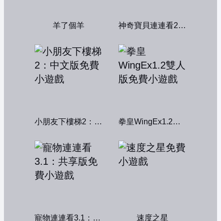
羊了個羊
神奇寶貝連連看2004
小朋友下樓梯2：中文版
拳皇WingEx1.2雙人版
寵物連連看3.1：共享版
速度之星