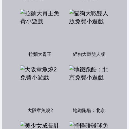
拉麵大胃王
貓狗大戰雙人版
大阪章魚燒2
地鐵跑酷：北京