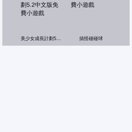
美少女成長計劃5.2中文版
搞怪碰碰球
恐怖阿嬤
脫衣美女找碴遊戲