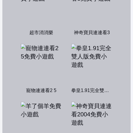
超市消消樂
神奇寶貝連連看3
寵物連連看2 5
拳皇1.91完全雙人版