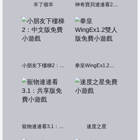
羊了個羊
神奇寶貝連連看2004
小朋友下樓梯2：中文版
拳皇WingEx1.2雙人版
寵物連連看3.1：共享版
速度之星