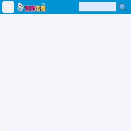
Open main menu