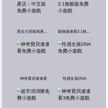
美吉大排檔海產店：中文版
寵物連連看3.1無敵版
神奇寶貝連連看
性感女孩DNA