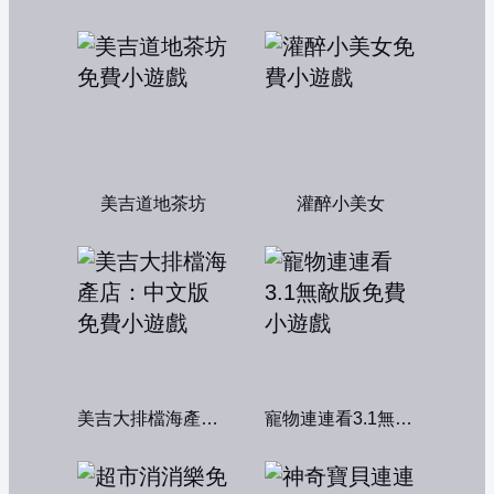
美吉道地茶坊
灌醉小美女
美吉大排檔海產店：中文版
寵物連連看3.1無敵版