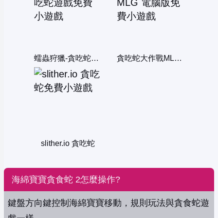
蠕蟲狩獵-貪吃蛇遊戲
貪吃蛇大作戰MLG 電腦版
slither.io 貪吃蛇
海綿寶寶貪食蛇 2怎麼操作?
鍵盤方向鍵控制海綿寶寶移動，規則玩法與貪食蛇遊