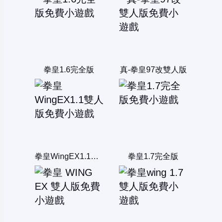
拳皇1.6完全版
真-拳皇97改雙人版
拳皇WingEX1.1雙人版
拳皇1.7完全版