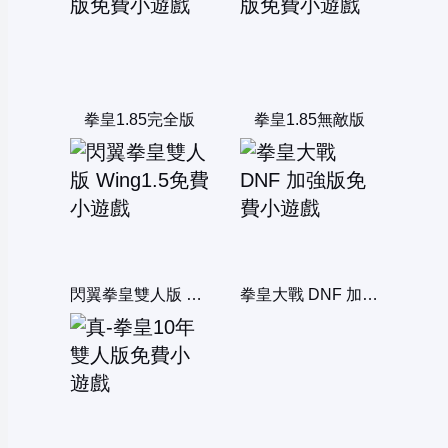
拳皇1.85完全版
拳皇1.85無敵版
閃翼拳皇雙人版 Wing1.5
拳皇大戰 DNF 加強版