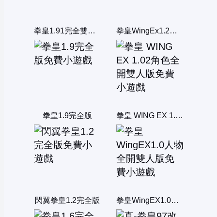
拳皇1.91完全雙人版
拳皇WingEx1.2雙人版
拳皇1.9完全版
拳皇 WING EX 1.02角色全開雙人版
閃翼拳皇1.2完全版
拳皇WingEX1.0人物全開雙人版