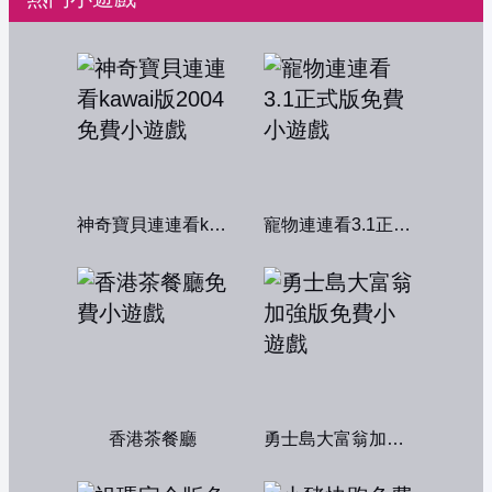
神奇寶貝連連看kawai版2004
寵物連連看3.1正式版
香港茶餐廳
勇士島大富翁加強版