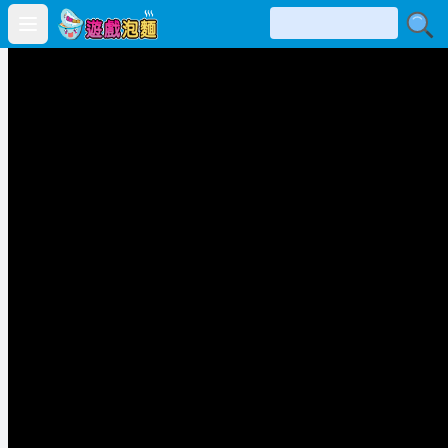
Open main menu