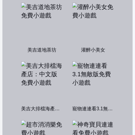
美吉道地茶坊
灌醉小美女
美吉大排檔海產店：中文版
寵物連連看3.1無敵版