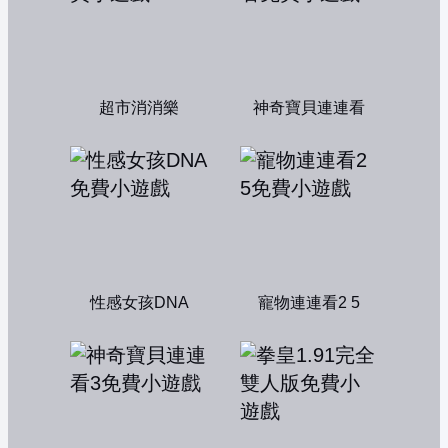
超市消消樂
神奇寶貝連連看
性感女孩DNA
寵物連連看2 5