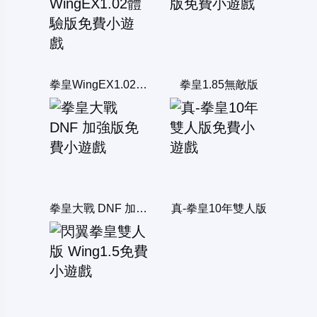
拳皇WingEX1.02體驗版
拳皇1.85無敵版
拳皇大戰 DNF 加強版
真-拳皇10年雙人版