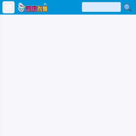
Open main menu