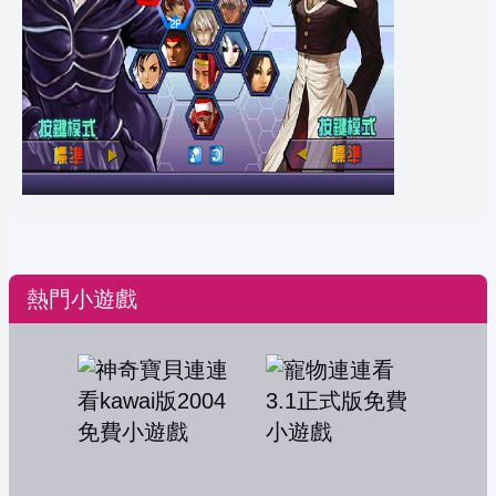
熱門小遊戲