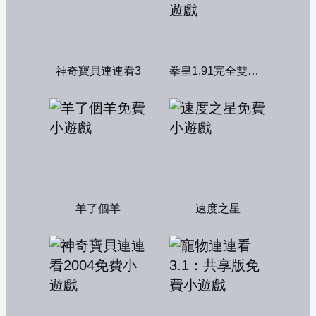
神奇寶貝連連看3
拳皇1.91完全雙人版
羊了個羊
速度之星