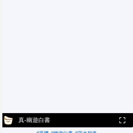
真-幽遊白書