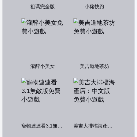
祖瑪完全版
小豬快跑
灌醉小美女
美吉道地茶坊
寵物連連看3.1無敵版
美吉大排檔海產店：中文版