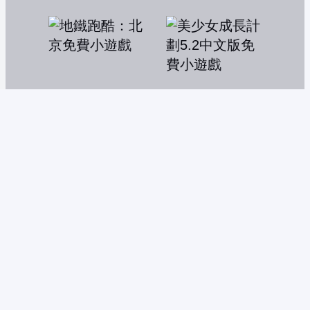
地鐵跑酷：北京
美少女成長計劃5.2中文版
大阪章魚燒2
搞怪碰碰球