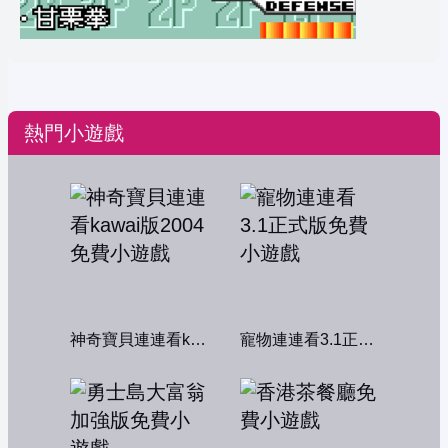
熱門小遊戲
神奇寶貝連連看kawai版2004
寵物連連看3.1正式版