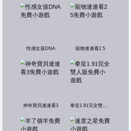
性感女孩DNA
寵物連連看2 5
神奇寶貝連連看3
拳皇1.91完全雙人版