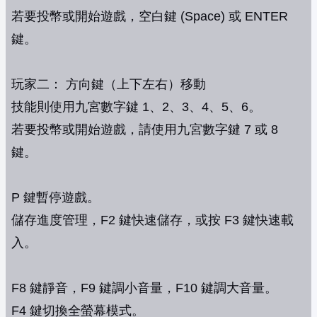
若要投幣或開始遊戲，空白鍵 (Space) 或 ENTER
鍵。
玩家二： 方向鍵（上下左右）移動
技能則使用九宮數字鍵 1、2、3、4、5、6。
若要投幣或開始遊戲，請使用九宮數字鍵 7 或 8
鍵。
P 鍵暫停遊戲。
儲存進度管理，F2 鍵快速儲存，或按 F3 鍵快速載
入。
F8 鍵靜音，F9 鍵調小音量，F10 鍵調大音量。
F4 鍵切換全螢幕模式。