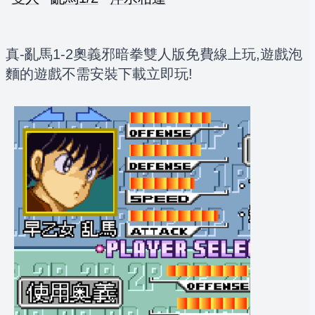
真-亂馬1-2奧義邪暗拳雙人版免費線上玩,遊戲泡
麵的遊戲不需安裝下載立即玩!