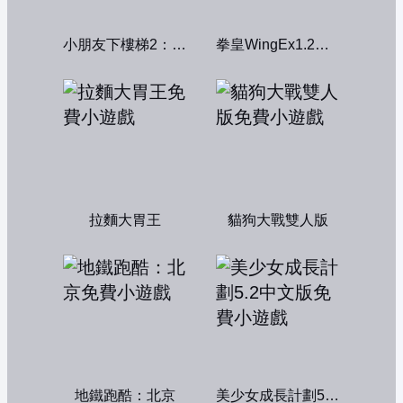
小朋友下樓梯2：中文版
拳皇WingEx1.2雙人版
拉麵大胃王
貓狗大戰雙人版
地鐵跑酷：北京
美少女成長計劃5.2中文版