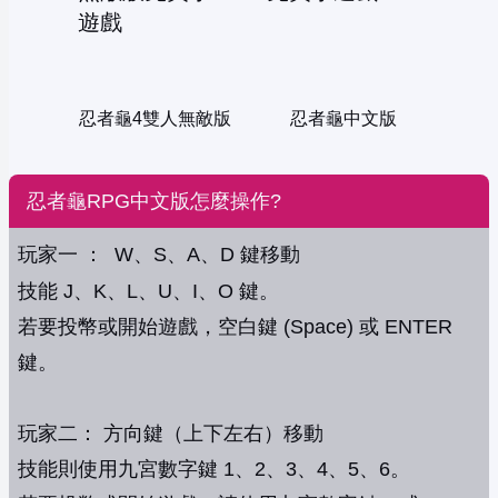
忍者龜4雙人無敵版
忍者龜中文版
忍者龜RPG中文版怎麼操作?
玩家一 ： W、S、A、D 鍵移動
技能 J、K、L、U、I、O 鍵。
若要投幣或開始遊戲，空白鍵 (Space) 或 ENTER
鍵。
玩家二： 方向鍵（上下左右）移動
技能則使用九宮數字鍵 1、2、3、4、5、6。