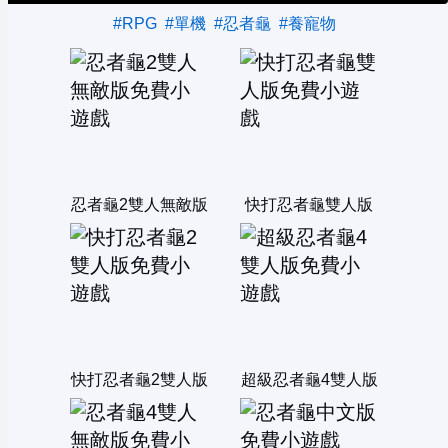
#RPG
#單機
#忍者龜
#養寵物
忍者龜2雙人無敵版
快打忍者龜雙人版
快打忍者龜2雙人版
超級忍者龜4雙人版