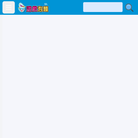
Open main menu