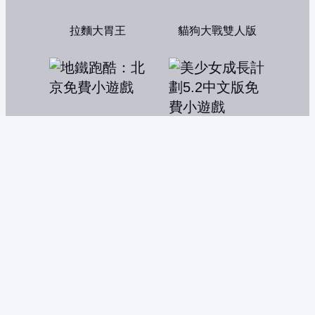
拉麵大胃王
貓狗大戰雙人版
地鐵跑酷：北京
美少女成長計劃5.2中文版
大阪章魚燒2
搞怪碰碰球