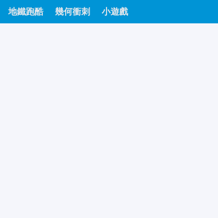
地鐵跑酷
幾何衝刺
小遊戲