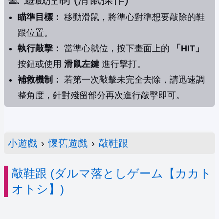
瞄準目標：
移動滑鼠，將準心對準想要敲除的鞋
跟位置。
執行敲擊：
當準心就位，按下畫面上的
「HIT」
按鈕或使用
滑鼠左鍵
進行擊打。
補救機制：
若第一次敲擊未完全去除，請迅速調
整角度，針對殘留部分再次進行敲擊即可。
小遊戲
›
懷舊遊戲
›
敲鞋跟
敲鞋跟 (ダルマ落としゲーム【カカト
オトシ】)