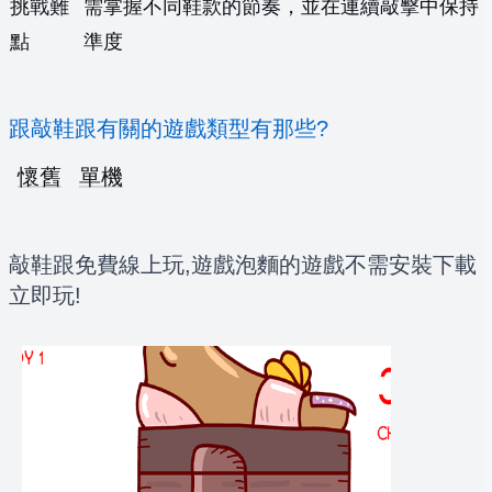
挑戰難
需掌握不同鞋款的節奏，並在連續敲擊中保持
點
準度
跟敲鞋跟有關的遊戲類型有那些?
懷舊
單機
敲鞋跟免費線上玩,遊戲泡麵的遊戲不需安裝下載
立即玩!