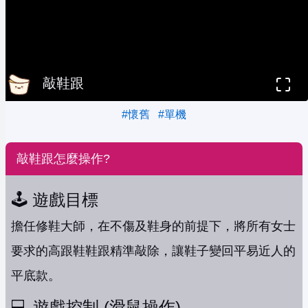
敲鞋跟
#懷舊
#單機
敲鞋跟怎麼操作?
🕹️ 遊戲目標
擔任修鞋大師，在不傷及鞋身的前提下，將所有女士
要求的高跟鞋鞋跟精準敲除，讓鞋子變回平易近人的
平底款。
💻 遊戲控制 (滑鼠操作)