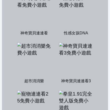
神奇寶貝連連看
性感女孩DNA
超市消消樂
神奇寶貝連連看3