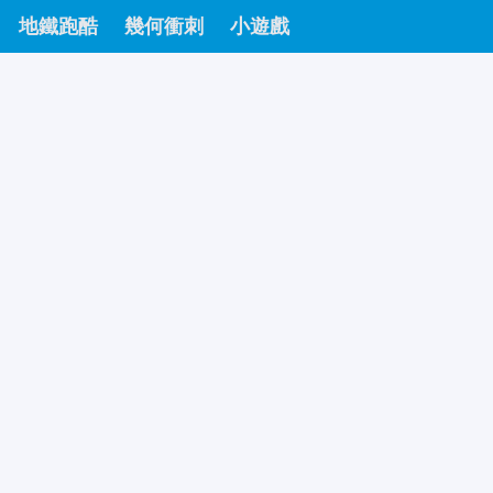
地鐵跑酷
幾何衝刺
小遊戲