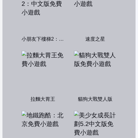
小朋友下樓梯2：中文版
速度之星
拉麵大胃王
貓狗大戰雙人版