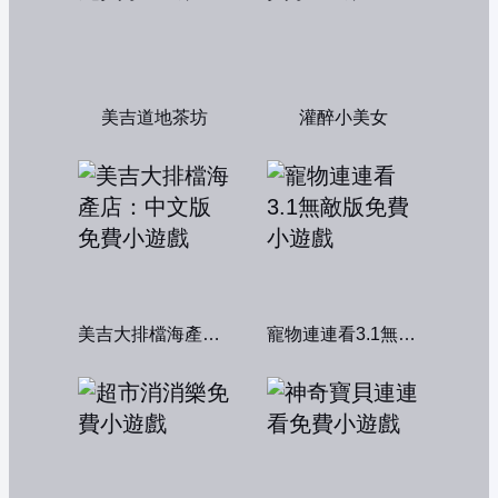
美吉道地茶坊
灌醉小美女
美吉大排檔海產店：中文版
寵物連連看3.1無敵版