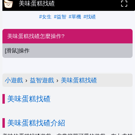
美味蛋糕找碴
#女生
#益智
#單機
#找碴
美味蛋糕找碴怎麼操作?
[滑鼠]操作
小遊戲
›
益智遊戲
›
美味蛋糕找碴
美味蛋糕找碴
美味蛋糕找碴介紹