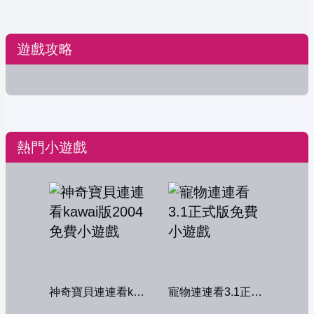
遊戲攻略
熱門小遊戲
神奇寶貝連連看kawai版2004
寵物連連看3.1正式版