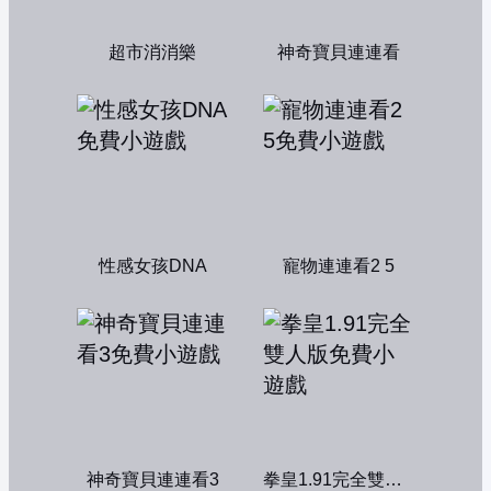
超市消消樂
神奇寶貝連連看
性感女孩DNA
寵物連連看2 5
神奇寶貝連連看3
拳皇1.91完全雙人版