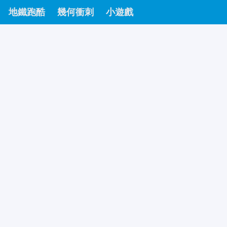
地鐵跑酷
幾何衝刺
小遊戲