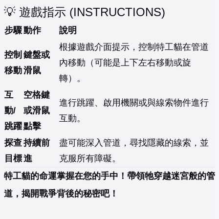
💡 遊戲指示 (INSTRUCTIONS)
步驟
動作
說明
根據遊戲介面提示，控制特工貓在管道
控制
鍵盤或
內移動（可能是上下左右移動或旋
移動
滑鼠
轉）。
互
空格鍵
進行跳躍、啟用機關或與線索物件進行
動/
或滑鼠
互動。
跳躍
點擊
探查
持續前
盡可能深入管道，尋找隱藏的線索，並
目標
進
克服所有障礙。
特工貓的命運掌握在您的手中！帶領牠穿越迷宮般的管
道，揭開戰爭背後的秘密吧！