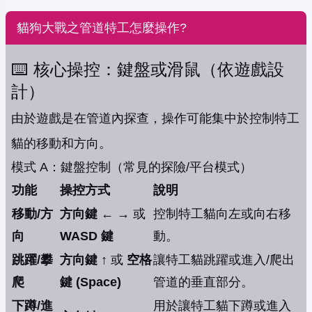
貓狗大戰之管道特工怎麼操作?
⌨️ 核心操控：鍵盤或滑鼠（依遊戲設
計）
由於遊戲是在管道內探查，操作可能集中於控制特工
貓的移動和方向。
模式 A：鍵盤控制（常見的探險/平台模式）
功能
操控方式
說明
移動/方
方向鍵 ← →
或
控制特工貓向左或向右移
向
WASD 鍵
動。
跳躍/攀
方向鍵 ↑
或
空格
讓特工貓跳躍或進入/爬出
爬
鍵 (Space)
管道的垂直部分。
下蹲/進
用於讓特工貓下蹲或進入