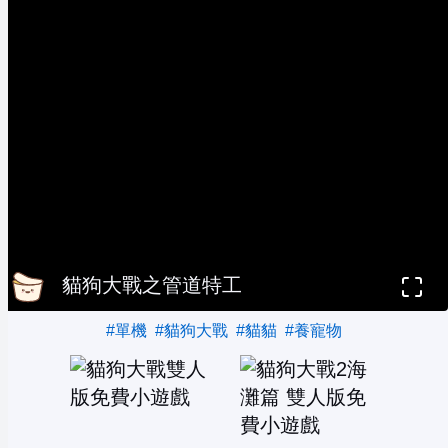
貓狗大戰之管道特工
#單機
#貓狗大戰
#貓貓
#養寵物