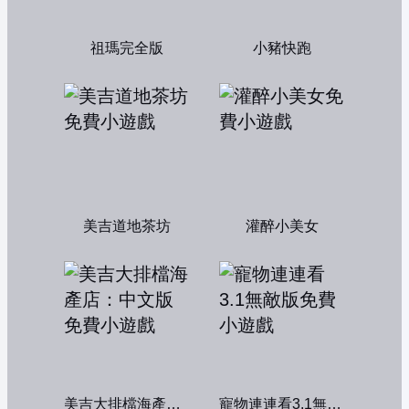
祖瑪完全版
小豬快跑
美吉道地茶坊
灌醉小美女
美吉大排檔海產店：中文版
寵物連連看3.1無敵版