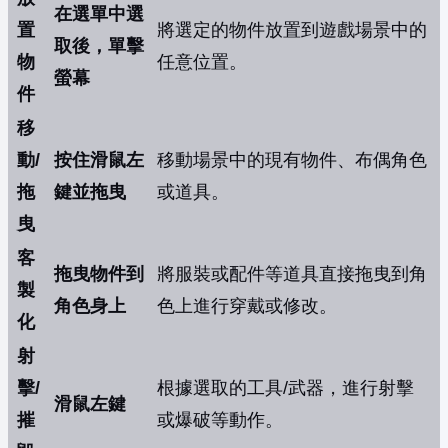
在選單中選
置
將選定的物件放置到遊戲場景中的
取後，單擊
物
任意位置。
螢幕
件
移
動/
按住滑鼠左
移動場景中的現有物件、布偶角色
拖
鍵並拖曳
或道具。
曳
客
拖曳物件到
將服裝或配件等道具直接拖曳到角
製
角色身上
色上進行穿戴或修改。
化
射
擊/
根據選取的工具/武器，進行射擊
滑鼠左鍵
摧
或爆破等動作。