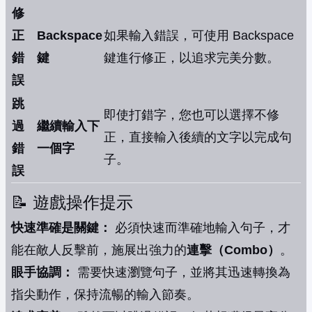
修
正
Backspace
如果輸入錯誤，可使用 Backspace
錯
鍵
鍵進行修正，以追求完美分數。
誤
跳
即使打錯字，您也可以選擇不修
過
繼續輸入下
正，直接輸入後續的文字以完成句
錯
一個字
子。
誤
📝 遊戲操作提示
快速準確是關鍵：
必須快速而準確地輸入句子，才
能在敵人反擊前，施展出強力的
連擊（Combo）
。
眼手協調：
需要快速瀏覽句子，並將其迅速轉換為
指尖動作，保持流暢的輸入節奏。