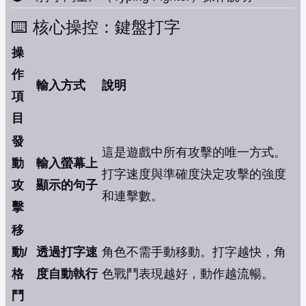
⌨️ 核心操控：鍵盤打字
操
作
輸入方式
說明
項
目
發
這是遊戲中所有攻擊的唯一方式。
動
輸入螢幕上
打字速度與準確度決定攻擊的強度
攻
顯示的句子
和連擊數。
擊
移
動/
透過打字速
角色不需手動移動。打字越快，角
格
度自動執行
色戰鬥表現越好，動作越流暢。
鬥