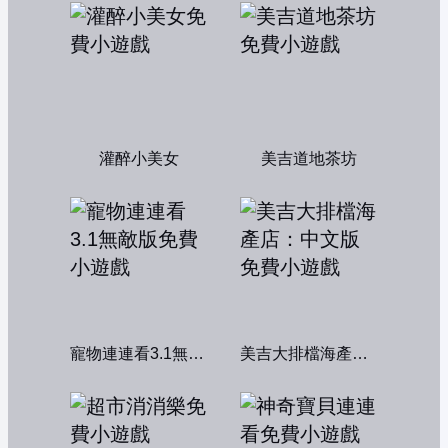
灌醉小美女
美吉道地茶坊
寵物連連看3.1無敵版
美吉大排檔海產店：中文版