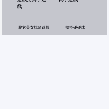
脫衣美女找碴遊戲
搞怪碰碰球
超市分類達人
恐怖阿嬤