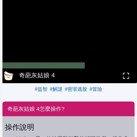
奇葩灰姑娘 4
#益智
#解謎
#密室逃脫
#冒險
奇葩灰姑娘 4怎麼操作?
操作說明