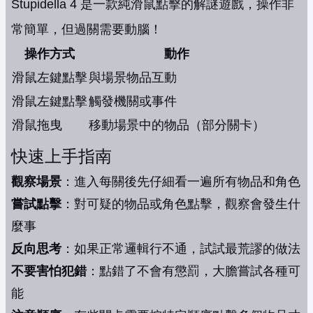
Stupidella 4 是一款純滑鼠點擊的解謎遊戲，操作非
常簡單，但過關需要動腦！
操作方式
動作
滑鼠左鍵點擊
與場景物品互動
滑鼠左鍵點擊
觸發機關或事件
滑鼠拖曳
移動場景中的物品（部分關卡）
快速上手指南
觀察場景
：進入每關後先仔細看一遍所有物品和角色
嘗試點擊
：對可疑的物品或角色點擊，觀察會發生什
麼事
反向思考
：如果正常邏輯行不通，試試最荒謬的做法
不要害怕犯錯
：點錯了不會有懲罰，大膽嘗試各種可
能